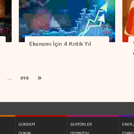
Ekonomi İçin 4 Kritik Yıl
...
898
GÜNDEM
SEKTÖRLER
ENERJ
DÜNYA
OTOMOTİV
TEKNO