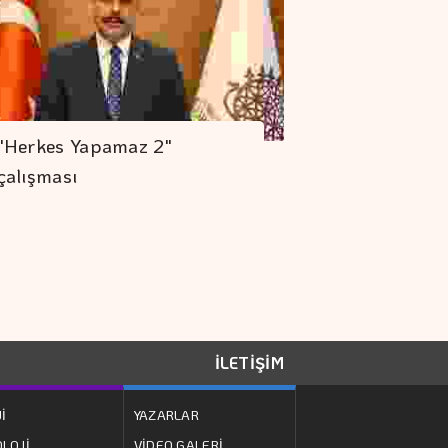
"Herkes Yapamaz 2"
çalışması
İLETİŞİM
İ
YAZARLAR
LOJİ
VİDEO GALERİ