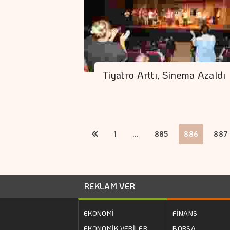
Tiyatro Arttı, Sinema Azaldı
1
...
885
886
887
REKLAM VER
EKONOMİ
FİNANS
EKONOMİK VERİLER
BORSA