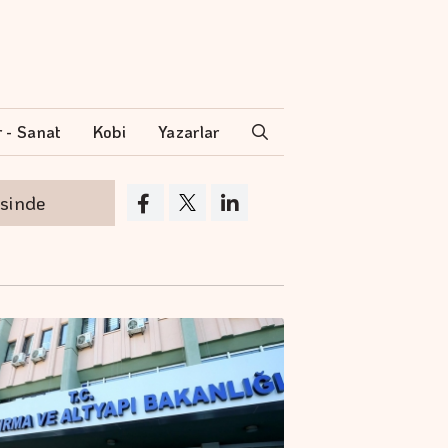
r - Sanat
Kobi
Yazarlar
Borsa günün ilk yarısında değer kaybetti