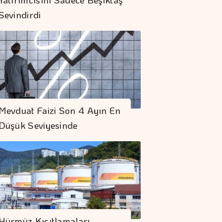
Sevindirdi
Dolar 47.70 Liradan
Mevduat Faizi Son 4 Ayın En
Açıldı
Düşük Seviyesinde
Hazine Haftaya 3
Yeniden İhraç Ve 1
Doğrudan Satış
Gerçekleştirecek
Doğru Boya Seçimi
Konutun Değerini
Hürmüz Kısıtlamaları
Koruyor