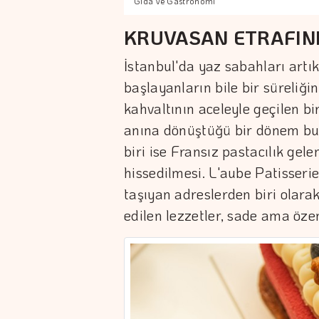
Gıda ve Gastronomi
KRUVASAN ETRAFIND
İstanbul'da yaz sabahları artı
başlayanların bile bir süreliğ
kahvaltının aceleyle geçilen bi
anına dönüştüğü bir dönem bu.
biri ise Fransız pastacılık gel
hissedilmesi. L'aube Patisseri
taşıyan adreslerden biri olarak
edilen lezzetler, sade ama özenl