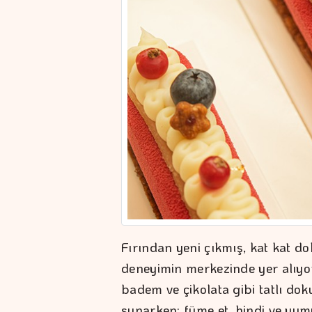
Fırından yeni çıkmış, kat kat d
deneyimin merkezinde yer alıyor
badem ve çikolata gibi tatlı d
sunarken; füme et, hindi ve yu