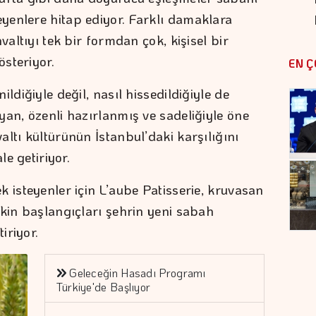
yenlere hitap ediyor. Farklı damaklara
valtıyı tek bir formdan çok, kişisel bir
österiyor.
EN Ç
ldiğiyle değil, nasıl hissedildiğiyle de
yan, özenli hazırlanmış ve sadeliğiyle öne
ltı kültürünün İstanbul’daki karşılığını
le getiriyor.
 isteyenler için L’aube Patisserie, kruvasan
akin başlangıçları şehrin yeni sabah
iriyor.
Geleceğin Hasadı Programı
Türkiye'de Başlıyor