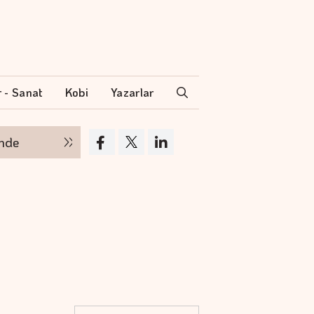
r - Sanat
Kobi
Yazarlar
Borsa günün ilk yarısında değer kaybetti