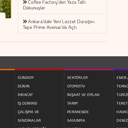
Coffee Factory'den Yaza Tatlı
Dokunuşlar
Ankara'daki Yeni Lezzet Durağını
Tepe Prime Avenue'da Açtı
GÜNDEM
SEKTÖRLER
ENERJ
DÜNYA
OTOMOTİV
TEKNO
İHRACAT
İNŞAAT VE EMLAK
TURİ
İŞ DÜNYASI
TARIM
TEKST
ÇALIŞMA VE
PERAKENDE
HAVAC
SENDİKALAR
SAVUNMA
DENİZ