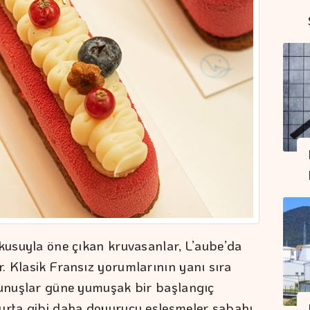
okusuyla öne çıkan kruvasanlar, L’aube’da
. Klasik Fransız yorumlarının yanı sıra
okunuşlar güne yumuşak bir başlangıç
murta gibi daha doyurucu eşleşmeler sabahı