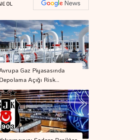
NE OL
Avrupa Gaz Piyasasında
Depolama Açığı Risk…
Yatırımcısını Sadece Beşiktaş