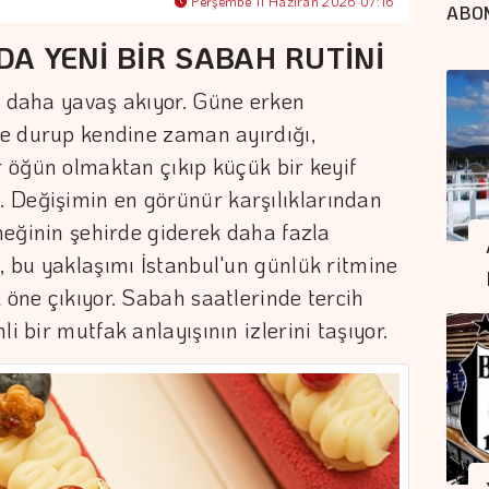
Perşembe 11 Haziran 2026 07:16
ABO
A YENİ BİR SABAH RUTİNİ
k daha yavaş akıyor. Güne erken
ine durup kendine zaman ayırdığı,
r öğün olmaktan çıkıp küçük bir keyif
 Değişimin en görünür karşılıklarından
eneğinin şehirde giderek daha fazla
e, bu yaklaşımı İstanbul'un günlük ritmine
 öne çıkıyor. Sabah saatlerinde tercih
i bir mutfak anlayışının izlerini taşıyor.