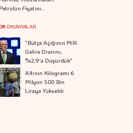
Petrolün Fiyatını…
Otomotiv İhracatı
Temmuzda 3,6
OK
OKUNANLAR
Milyar Dolar Oldu
"Bütçe Açığının Milli
Gelire Oranını,
%2,9'a Düşürdük"
Altının Kilogramı 6
Milyon 500 Bin
Liraya Yükseldi
"Finansman Zinciri
Kırılırsa üretim
Zinciri De Durur"