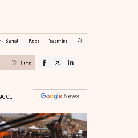
r - Sanat
Kobi
Yazarlar
inansman zinciri kırılırsa üretim zinciri de durur"
NE OL