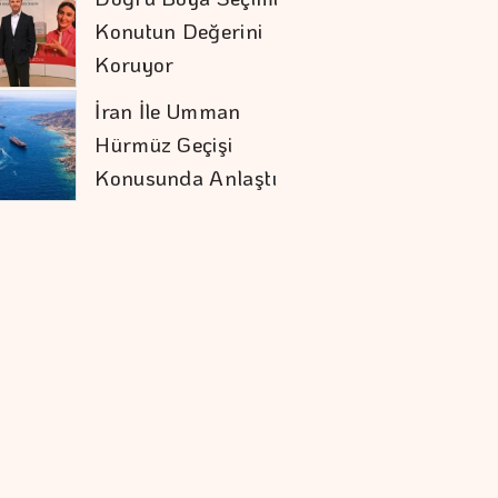
Konutun Değerini
Koruyor
İran İle Umman
Hürmüz Geçişi
Konusunda Anlaştı
İstanbul Kruvaziyer
Turizminde 1 Milyon
Yolcu Hedefine
İlerliyor
Orman Yangınları İş
Dünyasının Risk
Haritasını
Değiştiriyor
Doların Zayıflaması
Altına Yaradı