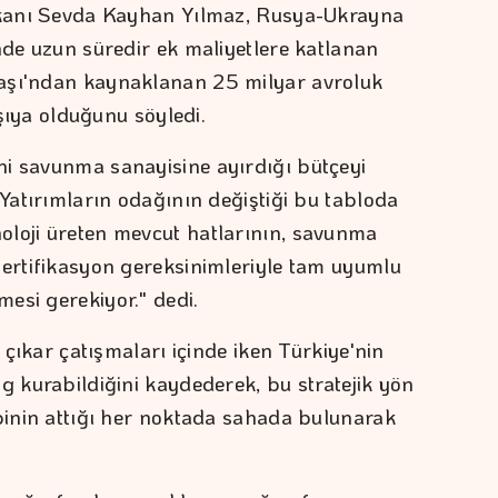
aşkanı Sevda Kayhan Yılmaz, Rusya-Ukrayna
nde uzun süredir ek maliyetlere katlanan
aşı'ndan kaynaklanan 25 milyar avroluk
rşıya olduğunu söyledi.
hi savunma sanayisine ayırdığı bütçeyi
"Yatırımların odağının değiştiği bu tabloda
oloji üreten mevcut hatlarının, savunma
sertifikasyon gereksinimleriyle tam uyumlu
esi gerekiyor." dedi.
n çıkar çatışmaları içinde iken Türkiye'nin
g kurabildiğini kaydederek, bu stratejik yön
lbinin attığı her noktada sahada bulunarak