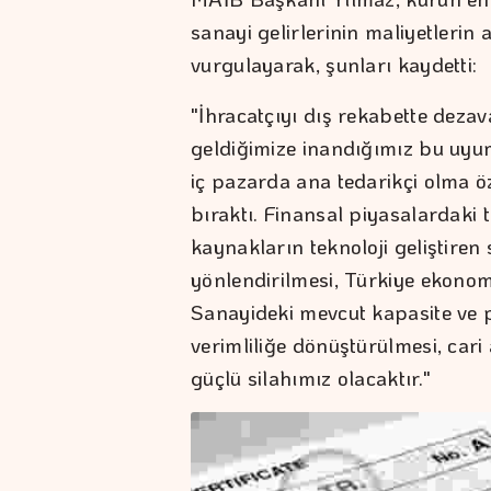
sanayi gelirlerinin maliyetlerin 
vurgulayarak, şunları kaydetti:
"İhracatçıyı dış rekabette dezav
geldiğimize inandığımız bu uyumsu
iç pazarda ana tedarikçi olma öz
bıraktı. Finansal piyasalardaki t
kaynakların teknoloji geliştiren s
yönlendirilmesi, Türkiye ekonomis
Sanayideki mevcut kapasite ve p
verimliliğe dönüştürülmesi, car
güçlü silahımız olacaktır."