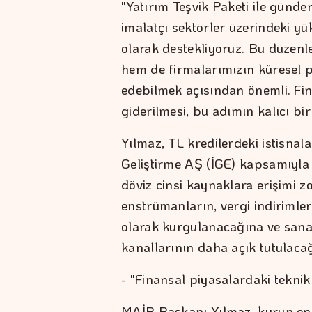
"Yatırım Teşvik Paketi ile günde
imalatçı sektörler üzerindeki yük
olarak destekliyoruz. Bu düzenl
hem de firmalarımızın küresel 
edebilmek açısından önemli. Fin
giderilmesi, bu adımın kalıcı bi
Yılmaz, TL kredilerdeki istisnal
Geliştirme AŞ (İGE) kapsamıyla 
döviz cinsi kaynaklara erişimi zo
enstrümanların, vergi indirimle
olarak kurgulanacağına ve sana
kanallarının daha açık tutulacağ
- "Finansal piyasalardaki teknik 
MAİB Başkanı Yılmaz, kurun enf