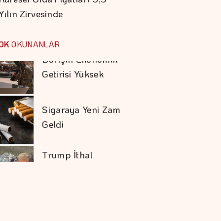
Yılın Zirvesinde
Barışın Ekonomik
Getirisi Yüksek
OK
OKUNANLAR
Sigaraya Yeni Zam
Geldi
Trump İthal
Polisilikona Yüzde 15
Tarife Uygulayacak
Çocuk Güvenliği
Davasında Yarım
Milyar Dolar Ceza