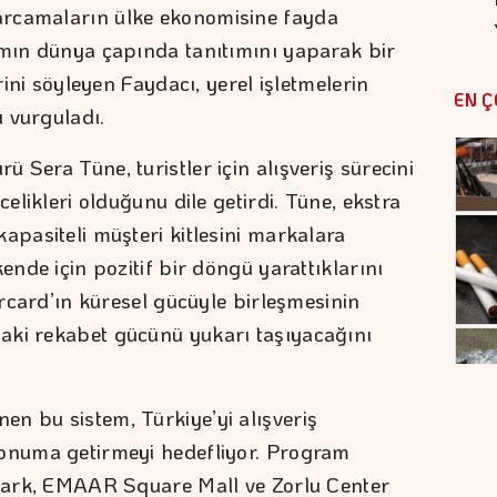
arcamaların ülke ekonomisine fayda
amın dünya çapında tanıtımını yaparak bir
erini söyleyen Faydacı, yerel işletmelerin
EN Ç
 vurguladı.
 Sera Tüne, turistler için alışveriş sürecini
celikleri olduğunu dile getirdi. Tüne, ekstra
apasiteli müşteri kitlesini markalara
ende için pozitif bir döngü yarattıklarını
tercard’ın küresel gücüyle birleşmesinin
aki rekabet gücünü yukarı taşıyacağını
n bu sistem, Türkiye’yi alışveriş
konuma getirmeyi hedefliyor. Program
 Park, EMAAR Square Mall ve Zorlu Center