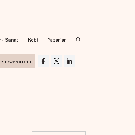
r - Sanat
Kobi
Yazarlar
savunma anlaşması
Altının kilogramı 6 mily