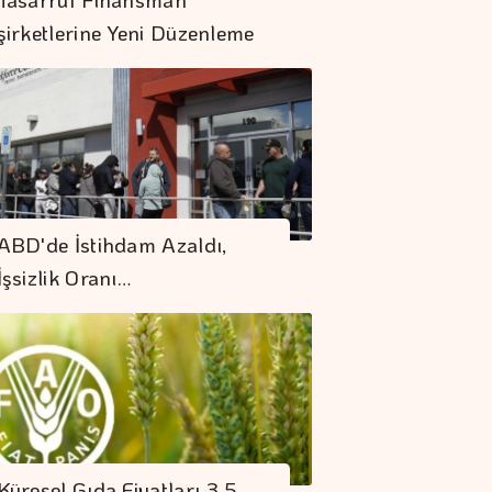
şirketlerine Yeni Düzenleme
Küresel Gıda
Fiyatları 3,5 Yılın
ABD'de İstihdam Azaldı,
Zirvesinde
İşsizlik Oranı…
Borsa Günün İlk
Yarısında Değer
Kaybetti
"Finansman Zinciri
Kırılırsa üretim
Küresel Gıda Fiyatları 3,5
Zinciri De Durur"