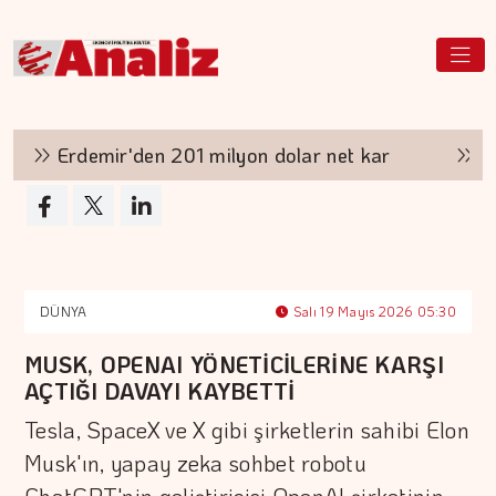
Erdemir'den 201 milyon dolar net kar
Aşırı 
DÜNYA
Salı 19 Mayıs 2026 05:30
MUSK, OPENAI YÖNETİCİLERİNE KARŞI
AÇTIĞI DAVAYI KAYBETTİ
Tesla, SpaceX ve X gibi şirketlerin sahibi Elon
Musk'ın, yapay zeka sohbet robotu