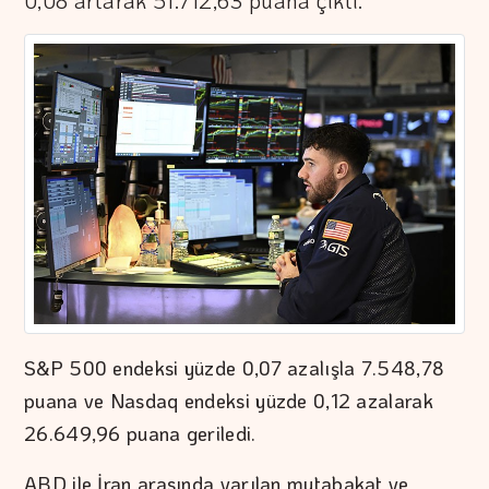
0,08 artarak 51.712,63 puana çıktı.
S&P 500 endeksi yüzde 0,07 azalışla 7.548,78
puana ve Nasdaq endeksi yüzde 0,12 azalarak
26.649,96 puana geriledi.
ABD ile İran arasında varılan mutabakat ve