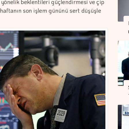
yönelik beklentileri güçlendirmesi ve çip
a haftanın son işlem gününü sert düşüşle