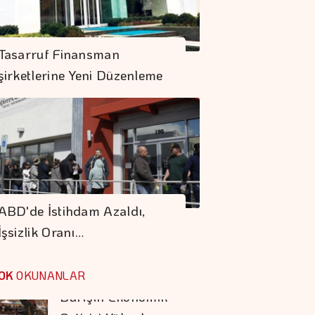
Kocaer Çelik Bilanço
Yapısını
Tasarruf Finansman
Güçlendirmeye
şirketlerine Yeni Düzenleme
Devam Etti
Altının Gramı 6 Bin
574 Liradan İşlem
Görüyor
"Finansman Zinciri
Kırılırsa üretim
ABD'de İstihdam Azaldı,
Zinciri De Durur"
İşsizlik Oranı…
Barışın Ekonomik
Getirisi Yüksek
OK
OKUNANLAR