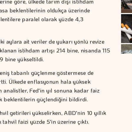
rine göre, ülkede tarım dışı istihdam
asa beklentilerinin oldukça üzerinde
eklentilere paralel olarak yüzde 4,3
ki aylara ait veriler de yukarı yönlü revize
ıklanan istihdam artışı 214 bine, nisanda 115
9 bine yükseltildi.
 geniş tabanlı güçlenme göstermese de
rtti. Ülkede enflasyonun hala yüksek
 analistler, Fed'in yıl sonuna kadar faiz
 beklentilerin güçlendiğini bildirdi.
vil getirileri yükselirken, ABD'nin 10 yıllık
k tahvil faizi yüzde 5'in üzerine çıktı.