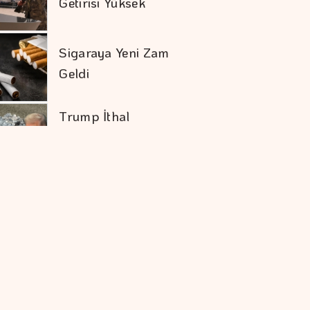
Sigaraya Yeni Zam
Geldi
Trump İthal
Polisilikona Yüzde 15
Tarife Uygulayacak
Karadağ'ı Vizesiz
Görmek İsteyenlere
Avantajlı Tur
Seçenekleri
Mevduat Faizi Son 4
Ayın En Düşük
Seviyesinde
Ekonomide Reçete
Aynı Sonuç Farklı