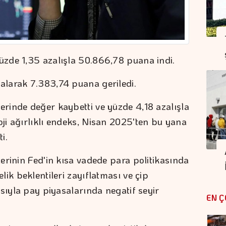
zde 1,35 azalışla 50.866,78 puana indi.
larak 7.383,74 puana geriledi.
rinde değer kaybetti ve yüzde 4,18 azalışla
i ağırlıklı endeks, Nisan 2025'ten bu yana
i.
erinin Fed'in kısa vadede para politikasında
ik beklentileri zayıflatması ve çip
sıyla pay piyasalarında negatif seyir
EN Ç