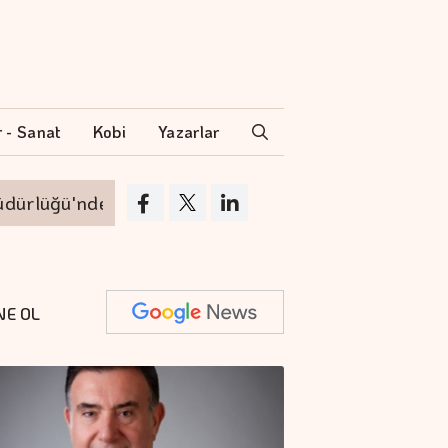
r - Sanat
Kobi
Yazarlar
ü'nden ayrılıyor
VakıfBank'ın aktif büyüklü
NE OL