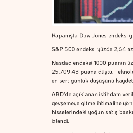
Kapanışta Dow Jones endeksi yü
S&P 500 endeksi yüzde 2,64 aza
Nasdaq endeksi 1000 puanın üze
25.709,43 puana düştü. Teknoloj
en sert günlük düşüşünü kaydett
ABD'de açıklanan istihdam veril
gevşemeye gitme ihtimaline yönel
hisselerindeki yoğun satış baskı
izlendi.