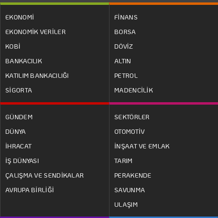
EKONOMİ
FİNANS
EKONOMİK VERİLER
BORSA
KOBİ
DÖVİZ
BANKACILIK
ALTIN
KATILIM BANKACILIĞI
PETROL
SİGORTA
MADENCİLİK
GÜNDEM
SEKTÖRLER
DÜNYA
OTOMOTİV
İHRACAT
İNŞAAT VE EMLAK
İŞ DÜNYASI
TARIM
ÇALIŞMA VE SENDİKALAR
PERAKENDE
AVRUPA BİRLİĞİ
SAVUNMA
ULAŞIM