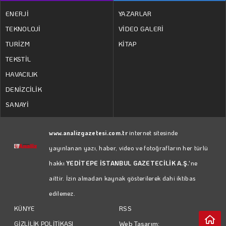
ENERJİ
YAZARLAR
TEKNOLOJİ
VİDEO GALERİ
TURİZM
KİTAP
TEKSTİL
HAVACILIK
DENİZCİLİK
SANAYİ
www.analizgazetesi.com.tr
internet sitesinde
yayınlanan yazı, haber, video ve fotoğrafların her türlü
hakkı
YEDİTEPE İSTANBUL GAZETECİLİK A.Ş.
'ne
aittir. İzin almadan kaynak gösterilerek dahi iktibas
edilemez.
RSS
KÜNYE
Web Tasarım:
GİZLİLİK POLİTİKASI