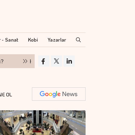
r - Sanat
Kobi
Yazarlar
Hakan Aran İş Bankası Genel Müdürlüğü'nden
NE OL