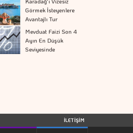
Ayın En Düşük
Seviyesinde
S. Arabistan,
Pakistan Ve
Türkiye'den
Savunma Anlaşması
Aytemiz, Türkiye'nin
En Büyük İlk 25
şirketi Arasında
Tasarruf Finansman
şirketlerine Yeni
Düzenleme
İLETİŞİM
Ercan Arda'dan Yeni
Tekli...