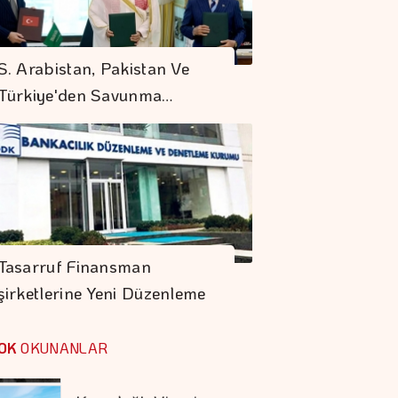
İstanbul'da '5
Dakikada Yaşam'
S. Arabistan, Pakistan Ve
Modeli
Türkiye'den Savunma…
Küresel Gıda
Fiyatları 3,5 Yılın
Zirvesinde
Sigaraya Yeni Zam
Geldi
Tasarruf Finansman
şirketlerine Yeni Düzenleme
Karadağ'ı Vizesiz
Görmek İsteyenlere
OK
OKUNANLAR
Avantajlı Tur
Seçenekleri
Mevduat Faizi Son 4