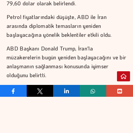
79,60 dolar olarak belirlendi.
Petrol fiyatlarındaki düşüşte, ABD ile İran
arasında diplomatik temasların yeniden
başlayacağına yönelik beklentiler etkili oldu.
ABD Başkanı Donald Trump, İran'la
müzakerelerin bugün yeniden başlayacağını ve bir
anlaşmanın sağlanması konusunda iyimser
olduğunu belirtti.
Trump ayrıca, Hürmüz Boğazı'nın açılması ve
İran'ın "nükleer silahsızlandırılması" konusunda
yakında bir anlaşmaya varılabileceğine dair
iyimserliğini dile getirdi.
Suudi Arabistan, Birleşik Arap Emirlikleri (BAE),