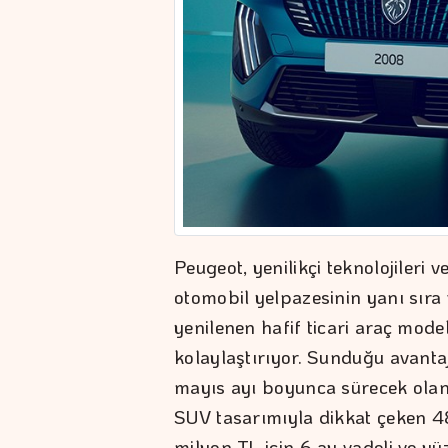
Peugeot, yenilikçi teknolojileri 
otomobil yelpazesinin yanı sıra 
yenilenen hafif ticari araç mod
kolaylaştırıyor. Sunduğu avant
mayıs ayı boyunca sürecek olan 
SUV tasarımıyla dikkat çeken 48
milyon TL için 6 ay vadeli ve yüzd