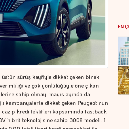
EN Ç
ve üstün sürüş keyfiyle dikkat çeken binek
verimliliği ve çok yönlülüğüyle öne çıkan
ellerine sahip olmayı mayıs ayında da
ajlı kampanyalarla dikkat çeken Peugeot’nun
cazip kredi teklifleri kapsamında fastback
V hibrit teknolojisine sahip 3008 modeli, 1
e 0,99 faizli ticari kredi seçenekleri ile