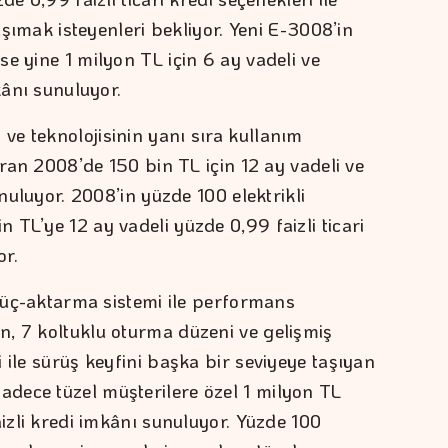
taşımak isteyenleri bekliyor. Yeni E-3008’in
e yine 1 milyon TL için 6 ay vadeli ve
kânı sunuluyor.
e teknolojisinin yanı sıra kullanım
ıran 2008’de 150 bin TL için 12 ay vadeli ve
unuluyor. 2008’in yüzde 100 elektrikli
TL’ye 12 ay vadeli yüzde 0,99 faizli ticari
or.
 güç-aktarma sistemi ile performans
, 7 koltuklu oturma düzeni ve gelişmiş
 ile sürüş keyfini başka bir seviyeye taşıyan
dece tüzel müşterilere özel 1 milyon TL
aizli kredi imkânı sunuluyor. Yüzde 100