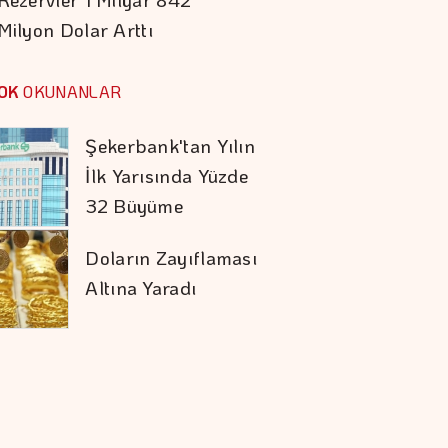
Milyon Dolar Arttı
Koç Holding 1,7
Milyar Dolar
OK
OKUNANLAR
Kombine Yatırım
Yaptı
Şekerbank'tan Yılın
İlk Yarısında Yüzde
32 Büyüme
Doların Zayıflaması
Altına Yaradı
İran İle Umman
Hürmüz Geçişi
Konusunda Anlaştı