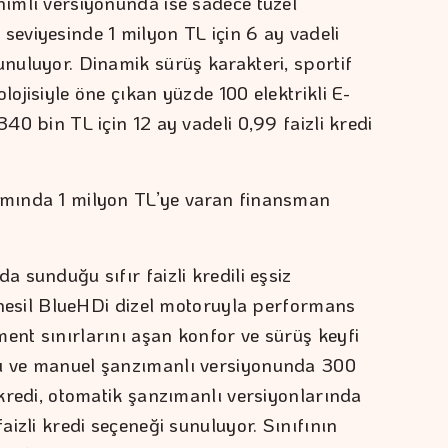
nımlı versiyonunda ise sadece tüzel
seviyesinde 1 milyon TL için 6 ay vadeli
unuluyor. Dinamik sürüş karakteri, sportif
lojisiyle öne çıkan yüzde 100 elektrikli E-
340 bin TL için 12 ay vadeli 0,99 faizli kredi
gamında 1 milyon TL’ye varan finansman
a sunduğu sıfır faizli kredili eşsiz
ni nesil BlueHDi dizel motoruyla performans
ent sınırlarını aşan konfor ve sürüş keyfi
lı ve manuel şanzımanlı versiyonunda 300
i kredi, otomatik şanzımanlı versiyonlarında
faizli kredi seçeneği sunuluyor. Sınıfının