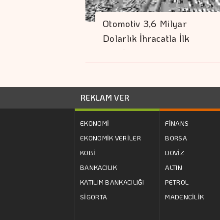
Otomotiv 3,6 Milyar
Dolarlık İhracatla İlk
Sırada…
REKLAM VER
EKONOMİ
FİNANS
EKONOMİK VERİLER
BORSA
KOBİ
DÖVİZ
BANKACILIK
ALTIN
KATILIM BANKACILIĞI
PETROL
SİGORTA
MADENCİLİK