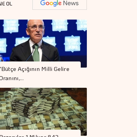
NE OL
Geleceğin Hasadı
Programı Türkiye'de
"Bütçe Açığının Milli Gelire
Başlıyor
Oranını,…
Gümrüklerde 58 Bin
519 Canlı Hayvan
Ele Geçirildi
Borç Kıskacı
Derinleşiyor
Rezervler 1 Milyar 842