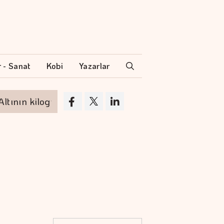
r - Sanat
Kobi
Yazarlar
 kilogramı 6 milyon 500 bin liraya yükseldi