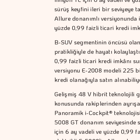
sürüş keyfini ileri bir seviyeye 
Allure donanımlı versiyonunda is
yüzde 0,99 faizli ticari kredi im
B-SUV segmentinin öncüsü olan v
pratikliğiyle de hayatı kolaylaşt
0,99 faizli ticari kredi imkânı s
versiyonu E-2008 modeli 225 bin 
kredi olanağıyla satın alınabiliy
Gelişmiş 48 V hibrit teknolojili
konusunda rakiplerinden ayrışan
Panoramik i-Cockpit® teknolojisi
5008 GT donanım seviyesinde sa
için 6 ay vadeli ve yüzde 0,99 f