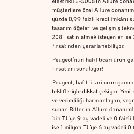
elektrikli E-5008’in Allure dona
müşterilere özel Allure donanım 
yüzde 0,99 faizli kredi imkânı s
tasarım öğeleri ve gelişmiş tekno
208’i satın almak isteyenler ise 
fırsatından yararlanabiliyor.
Peugeot’nun hafif ticari ürün 
fırsatları sunuluyor!
Peugeot, hafif ticari ürün gamınd
teklifleriyle dikkat çekiyor. Ye
ve verimliliği harmanlayan, segm
sunan Rifter’ın Allure donanım
bin TL’ye 9 ay vadeli ve 0 faizl
ise 1 milyon TL’ye 6 ay vadeli 0 