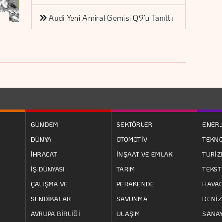
Audi Yeni Amiral Gemisi Q9'u Tanıttı
GÜNDEM
SEKTÖRLER
ENERJ
DÜNYA
OTOMOTİV
TEKNO
İHRACAT
İNŞAAT VE EMLAK
TURİ
İŞ DÜNYASI
TARIM
TEKST
ÇALIŞMA VE
PERAKENDE
HAVAC
SENDİKALAR
SAVUNMA
DENİZ
AVRUPA BİRLİĞİ
ULAŞIM
SANAY