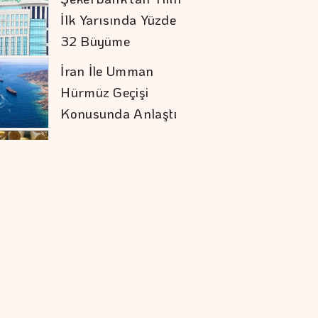
İlk Yarısında Yüzde
32 Büyüme
İran İle Umman
Hürmüz Geçişi
Konusunda Anlaştı
Doların Zayıflaması
Altına Yaradı
COP31 Süreci, İş
Dünyası İçin
Stratejik Bir Eşiktir
Google'ın Yapay
Zeka Biriminde üst