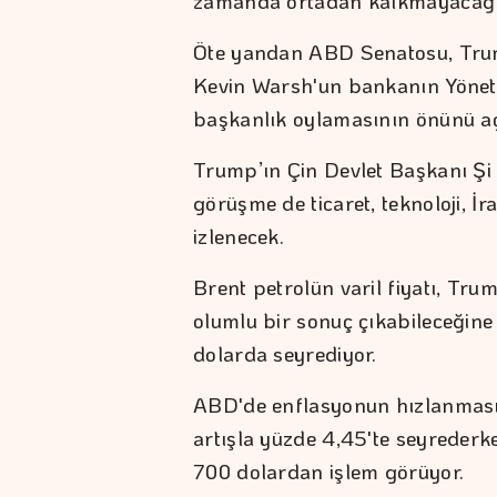
zamanda ortadan kalkmayacağını
Öte yandan ABD Senatosu, Trum
Kevin Warsh'un bankanın Yöneti
başkanlık oylamasının önünü aç
Trump’ın Çin Devlet Başkanı Şi 
görüşme de ticaret, teknoloji, İ
izlenecek.
Brent petrolün varil fiyatı, Tr
olumlu bir sonuç çıkabileceğine 
dolarda seyrediyor.
ABD'de enflasyonun hızlanmasıyl
artışla yüzde 4,45'te seyrederke
700 dolardan işlem görüyor.