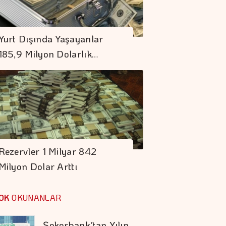
KKM Bakiyesinde
Yurt Dışında Yaşayanlar
Düşüş Devam Ediyor
185,9 Milyon Dolarlık…
SPK 4 şirketin Halka
Arzını Onayladı
Borç Kıskacı
Derinleşiyor
Rezervler 1 Milyar 842
Milyon Dolar Arttı
Koç Holding 1,7
Milyar Dolar
OK
OKUNANLAR
Kombine Yatırım
Yaptı
Şekerbank'tan Yılın