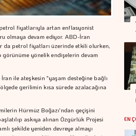
petrol fiyatlarıyla artan enflasyonist
suru olmaya devam ediyor. ABD-İran
r da petrol fiyatları üzerinde etkili olurken,
o görünüme yönelik endişelerin devam
ran ile ateşkesin "yaşam desteğine bağlı
ölgede gerilimin kısa sürede azalacağına
milerin Hürmüz Boğazı'ndan geçişini
şlatılıp askıya alınan Özgürlük Projesi
EN Ç
mlı şekilde yeniden devreye almayı