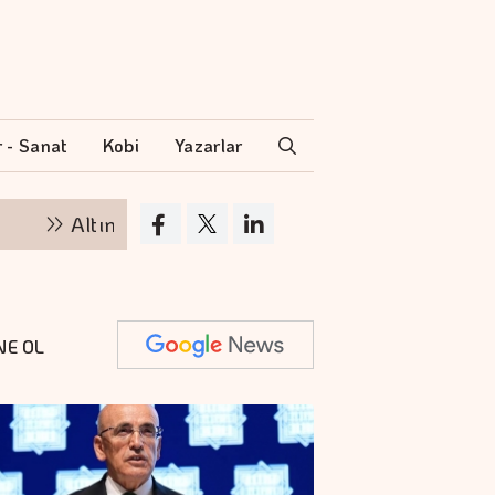
r - Sanat
Kobi
Yazarlar
tının kilogramı 6 milyon 500 bin liraya yükseldi
NE OL