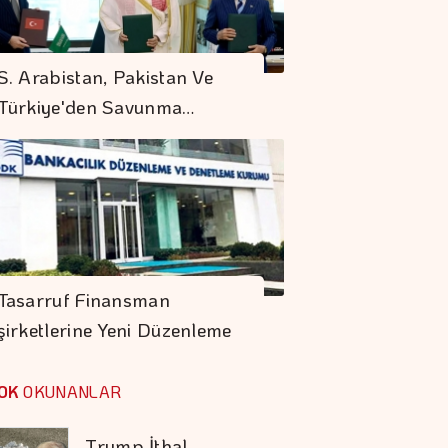
Mobilya İhracatında
S. Arabistan, Pakistan Ve
Avrupa İvmesi
Türkiye'den Savunma…
Hakan Aran İş
Bankası Genel
Müdürlüğü'nden
Ayrılıyor
Sigaraya Yeni Zam
Geldi
Tasarruf Finansman
şirketlerine Yeni Düzenleme
Karadağ'ı Vizesiz
Görmek İsteyenlere
OK
OKUNANLAR
Avantajlı Tur
Seçenekleri
Trump İthal