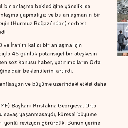
l bir anlaşma beklediğine yönelik ise
r anlaşma yapmalıyız ve bu anlaşmanın bir
 şeyin (Hürmüz Boğazı’ndan) serbest
di.
ve İran'ın kalıcı bir anlaşma için
ıyla 45 günlük potansiyel bir ateşkesin
rken söz konusu haber, yatırımcıların Orta
ne dair beklentilerini artırdı.
 enflasyon ve büyüme üzerindeki etkisi daha
IMF) Başkanı Kristalina Georgieva, Orta
"Bu savaş yaşanmasaydı, küresel büyüme
rı yönlü revizyon görürdük. Bunun yerine