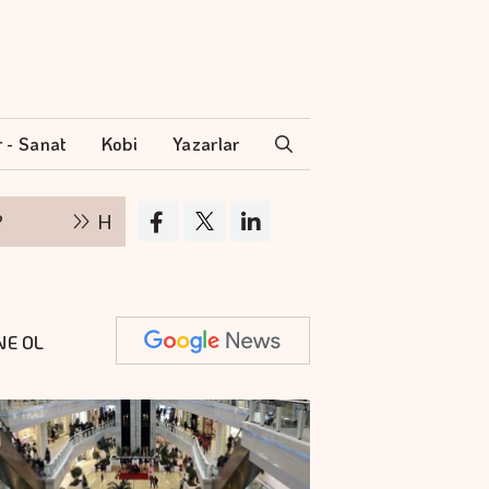
r - Sanat
Kobi
Yazarlar
Hakan Aran İş Bankası Genel Müdürlüğü'nden ayrı
NE OL