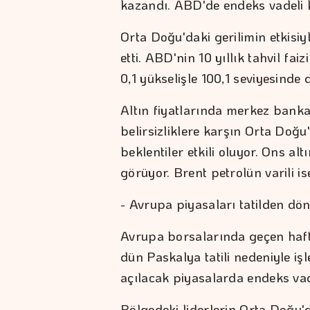
kazandı. ABD'de endeks vadeli ko
Orta Doğu'daki gerilimin etkisiyl
etti. ABD'nin 10 yıllık tahvil fai
0,1 yükselişle 100,1 seviyesinde 
Altın fiyatlarında merkez banka
belirsizliklere karşın Orta Doğu
beklentiler etkili oluyor. Ons al
görüyor. Brent petrolün varili is
- Avrupa piyasaları tatilden dö
Avrupa borsalarında geçen haf
dün Paskalya tatili nedeniyle 
açılacak piyasalarda endeks vade
Bölgedeki liderlerin Orta Doğu'd