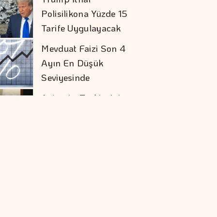
Polisilikona Yüzde 15
Tarife Uygulayacak
Mevduat Faizi Son 4
Ayın En Düşük
Seviyesinde
Aytemiz, Türkiye'nin
En Büyük İlk 25
şirketi Arasında
Ercan Arda'dan Yeni
Tekli...
Ekonomide Reçete
Aynı Sonuç Farklı