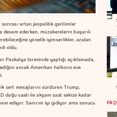
ı sonrası artan jeopolitik gerilimler
a devam ederken, müzakerelerin başarılı
erebileceğine yönelik iyimserlikler, azalan
ili oldu.
 Paskalya töreninde yaptığı açıklamada,
stediğini ancak Amerikan halkının eve
i.
lik sert mesajlarını sürdüren Trump,
D doğu saati ile akşam saat sekize kadar
vam ediyor. Sanırım iyi gidiyor ama sonucu
EN Ç