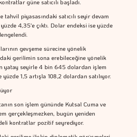
ntratlar güne satıcılı başladı.
e tahvil piyasasındaki satıcılı seyir devam
zi yüzde 4,35'e çıktı. Dolar endeksi ise yüzde
dengelendi.
larının gevşeme sürecine yönelik
'daki gerilimin sona erebileceğine yönelik
tın yatay seyirle 4 bin 645 dolardan işlem
e yüzde 1,5 artışla 108,2 dolardan satılıyor.
nüyor
tanın son işlem gününde Kutsal Cuma ve
işlem gerçekleşmezken, bugün yeniden
li kontratlar pozitif seyrediyor.
aki gerilime ilişkin diplomatik görüşmeleri