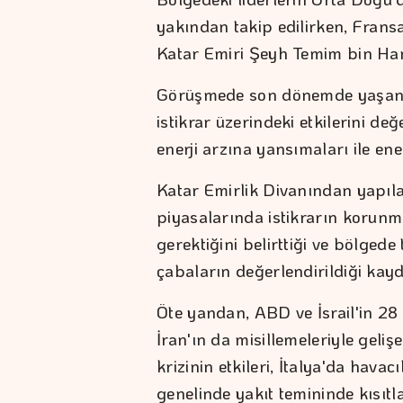
yakından takip edilirken, Fra
Katar Emiri Şeyh Temim bin Ham
Görüşmede son dönemde yaşanan
istikrar üzerindeki etkilerini de
enerji arzına yansımaları ile ener
Katar Emirlik Divanından yapıl
piyasalarında istikrarın korunma
gerektiğini belirttiği ve bölged
çabaların değerlendirildiği kayd
Öte yandan, ABD ve İsrail'in 28
İran'ın da misillemeleriyle geliş
krizinin etkileri, İtalya'da hava
genelinde yakıt temininde kısıt