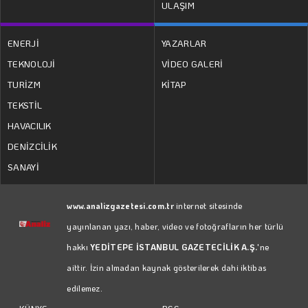
ULAŞIM
ENERJİ
YAZARLAR
TEKNOLOJİ
VİDEO GALERİ
TURİZM
KİTAP
TEKSTİL
HAVACILIK
DENİZCİLİK
SANAYİ
www.analizgazetesi.com.tr
internet sitesinde
yayınlanan yazı, haber, video ve fotoğrafların her türlü
hakkı
YEDİTEPE İSTANBUL GAZETECİLİK A.Ş.
'ne
aittir. İzin almadan kaynak gösterilerek dahi iktibas
edilemez.