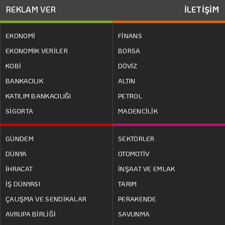
REKLAM VER
İLETİŞİM
EKONOMİ
FİNANS
EKONOMİK VERİLER
BORSA
KOBİ
DÖVİZ
BANKACILIK
ALTIN
KATILIM BANKACILIĞI
PETROL
SİGORTA
MADENCİLİK
GÜNDEM
SEKTÖRLER
DÜNYA
OTOMOTİV
İHRACAT
İNŞAAT VE EMLAK
İŞ DÜNYASI
TARIM
ÇALIŞMA VE SENDİKALAR
PERAKENDE
AVRUPA BİRLİĞİ
SAVUNMA