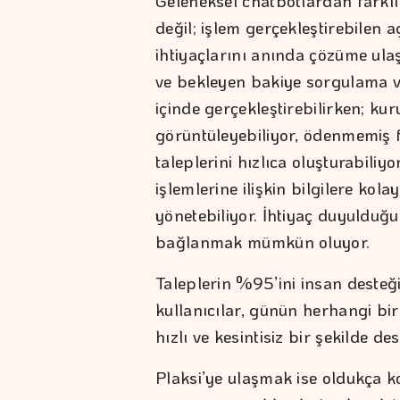
Geleneksel chatbotlardan farklı 
değil; işlem gerçekleştirebilen 
ihtiyaçlarını anında çözüme ulaş
ve bekleyen bakiye sorgulama ve 
içinde gerçekleştirebilirken; ku
görüntüleyebiliyor, ödenmemiş fa
taleplerini hızlıca oluşturabiliyo
işlemlerine ilişkin bilgilere kol
yönetebiliyor. İhtiyaç duyulduğ
bağlanmak mümkün oluyor.
Taleplerin %95’ini insan desteğ
kullanıcılar, günün herhangi bir
hızlı ve kesintisiz bir şekilde de
Plaksi’ye ulaşmak ise oldukça k