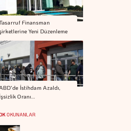
Dolar 47.70 Liradan
Tasarruf Finansman
Açıldı
şirketlerine Yeni Düzenleme
Çitlekçi Halka Arz
Oluyor
"Finansman Zinciri
Kırılırsa üretim
ABD'de İstihdam Azaldı,
Zinciri De Durur"
İşsizlik Oranı…
Barışın Ekonomik
Getirisi Yüksek
OK
OKUNANLAR