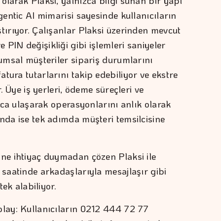
olarak Plaksi, yalnızca bilgi sunan bir yapı
agentic AI mimarisi sayesinde kullanıcıların
tırıyor. Çalışanlar Plaksi üzerinden mevcut
PIN değişikliği gibi işlemleri saniyeler
rumsal müşteriler sipariş durumlarını
tura tutarlarını takip edebiliyor ve ekstre
r. Üye iş yerleri, ödeme süreçleri ve
ayca ulaşarak operasyonlarını anlık olarak
unda ise tek adımda müşteri temsilcisine
ine ihtiyaç duymadan çözen Plaksi ile
 saatinde arkadaşlarıyla mesajlaşır gibi
stek alabiliyor.
olay: Kullanıcıların 0212 444 72 77