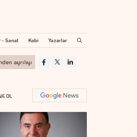
r - Sanat
Kobi
Yazarlar
lıyor
VakıfBank'ın aktif büyüklüğü yüzde 28 
NE OL