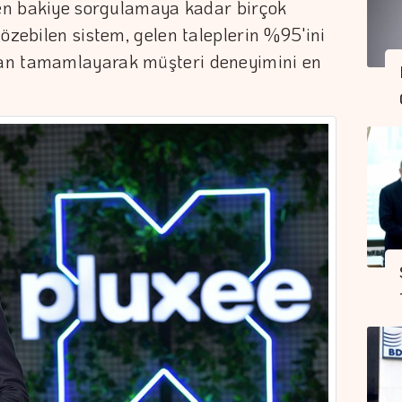
den bakiye sorgulamaya kadar birçok
çözebilen sistem, gelen taleplerin %95'ini
an tamamlayarak müşteri deneyimini en