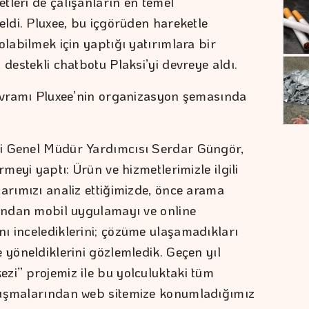
tleri de çalışanların en temel
eldi. Pluxee, bu içgörüden hareketle
olabilmek için yaptığı yatırımlara bir
 destekli chatbotu Plaksi’yi devreye aldı.
 kavramı Pluxee’nin organizasyon şemasında
i Genel Müdür Yardımcısı Serdar Güngör,
rmeyi yaptı: Ürün ve hizmetlerimizle ilgili
arımızı analiz ettiğimizde, önce arama
dından mobil uygulamayı ve online
ı incelediklerini; çözüme ulaşamadıkları
 yöneldiklerini gözlemledik. Geçen yıl
zi” projemiz ile bu yolculuktaki tüm
lışmalarından web sitemize konumladığımız