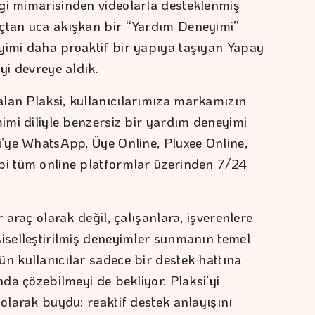
gi mimarisinden videolarla desteklenmiş
uçtan uca akışkan bir “Yardım Deneyimi”
yimi daha proaktif bir yapıya taşıyan Yapay
’yi devreye aldık.
lan Plaksi, kullanıcılarımıza markamızın
mimi diliyle benzersiz bir yardım deneyimi
i’ye WhatsApp, Üye Online, Pluxee Online,
bi tüm online platformlar üzerinden 7/24
r araç olarak değil, çalışanlara, işverenlere
şiselleştirilmiş deneyimler sunmanın temel
ün kullanıcılar sadece bir destek hattına
nda çözebilmeyi de bekliyor. Plaksi’yi
 olarak buydu: reaktif destek anlayışını