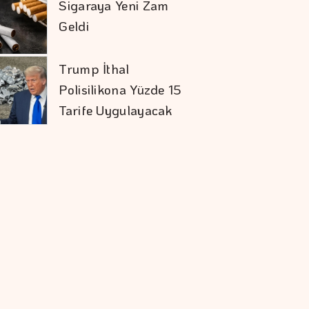
Sigaraya Yeni Zam
Geldi
Trump İthal
Polisilikona Yüzde 15
Tarife Uygulayacak
Karadağ'ı Vizesiz
Görmek İsteyenlere
Avantajlı Tur
Seçenekleri
Ekonomide Reçete
Aynı Sonuç Farklı
Mevduat Faizi Son 4
Ayın En Düşük