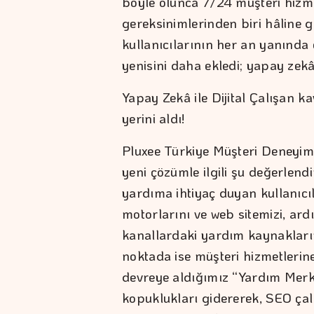
böyle olunca 7/24 müşteri hizme
gereksinimlerinden biri hâline g
kullanıcılarının her an yanında 
yenisini daha ekledi; yapay zekâ
Yapay Zekâ ile Dijital Çalışan
yerini aldı!
Pluxee Türkiye Müşteri Deneyim
yeni çözümle ilgili şu değerlendi
yardıma ihtiyaç duyan kullanıcıl
motorlarını ve web sitemizi, ar
kanallardaki yardım kaynakların
noktada ise müşteri hizmetlerine
devreye aldığımız “Yardım Merke
kopuklukları gidererek, SEO ça