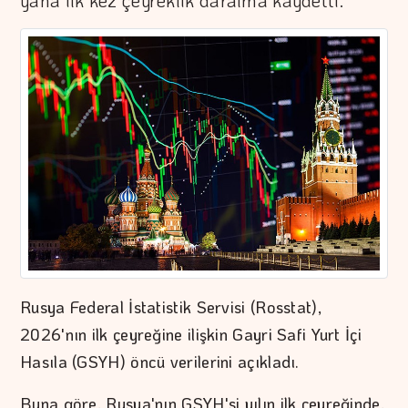
yana ilk kez çeyreklik daralma kaydetti.
Rusya Federal İstatistik Servisi (Rosstat),
2026'nın ilk çeyreğine ilişkin Gayri Safi Yurt İçi
Hasıla (GSYH) öncü verilerini açıkladı.
Buna göre, Rusya'nın GSYH'si yılın ilk çeyreğinde,