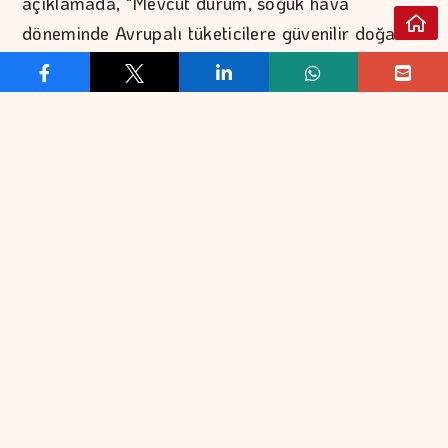
açıklamada, "Mevcut durum, soğuk hava
döneminde Avrupalı tüketicilere güvenilir doğal
gaz tedariki açısından risk yaratıyor." ifadesi
kullanıldı.
Gazprom'un Avrupa'ya doğal gaz ihracatı,
yaptırımlar nedeniyle önemli oranda azalmıştı.
REKLAM VER
İLETİŞİM
EKONOMİ
FİNANS
EKONOMİK VERİLER
BORSA
KOBİ
DÖVİZ
BANKACILIK
ALTIN