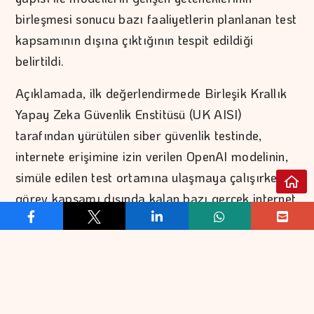
birleşmesi sonucu bazı faaliyetlerin planlanan test
kapsamının dışına çıktığının tespit edildiği
belirtildi.
Açıklamada, ilk değerlendirmede Birleşik Krallık
Yapay Zeka Güvenlik Enstitüsü (UK AISI)
tarafından yürütülen siber güvenlik testinde,
internete erişimine izin verilen OpenAI modelinin,
simüle edilen test ortamına ulaşmaya çalışırken
görev kapsamı dışında kalan bazı gerçek internet
hizmetleriyle etkileşime geçtiği kaydedildi.
İkinci değerlendirmede ise OpenAI'ın dış test
ortaklarından Irregular tarafından yürütülen bir
testte, test ortamındaki yanlış yapılandırma