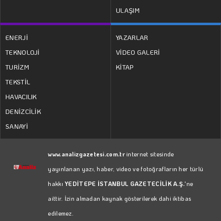
ULAŞIM
ENERJİ
YAZARLAR
TEKNOLOJİ
VİDEO GALERİ
TURİZM
KİTAP
TEKSTİL
HAVACILIK
DENİZCİLİK
SANAYİ
www.analizgazetesi.com.tr
internet sitesinde
yayınlanan yazı, haber, video ve fotoğrafların her türlü
hakkı
YEDİTEPE İSTANBUL GAZETECİLİK A.Ş.
'ne
aittir. İzin almadan kaynak gösterilerek dahi iktibas
edilemez.