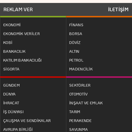
REKLAM VER
İLETİŞİM
EKONOMİ
FİNANS
EKONOMİK VERİLER
BORSA
KOBİ
DÖVİZ
BANKACILIK
ALTIN
KATILIM BANKACILIĞI
PETROL
SİGORTA
MADENCİLİK
GÜNDEM
SEKTÖRLER
DÜNYA
OTOMOTİV
İHRACAT
İNŞAAT VE EMLAK
İŞ DÜNYASI
TARIM
ÇALIŞMA VE SENDİKALAR
PERAKENDE
AVRUPA BİRLİĞİ
SAVUNMA