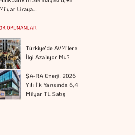
Müdürlüğü'nden
Milyar Liraya…
Ayrılıyor
VakıfBank'ın Aktif
Büyüklüğü Yüzde 28
OK
OKUNANLAR
Artışla 5,8 Trilyon
TL'yi Aştı
Türkiye'de AVM'lere
İlgi Azalıyor Mu?
ŞA-RA Enerji, 2026
Yılı İlk Yarısında 6,4
Milyar TL Satış
Gelirine Ulaştı
Alarko Carrier'da
Ortaklık Yapısı
Değişiyor