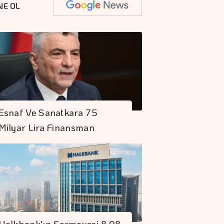
NE OL
Denizde Ve Karada
Esnaf Ve Sanatkara 75
Kesintisiz Güvence
Milyar Lira Finansman
En Fazla Kazandıran
Yatırım Fonları
Hakan Aran İş
Bankası Genel
Halkbank'ın Sermayesi 8,98