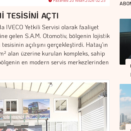
Pazartesi 20 Nisan 2026 02:25
ABO
İ TESİSİNİ AÇTI
 IVECO Yetkili Servisi olarak faaliyet
ne gelen S.A.M. Otomotiv, bölgenin lojistik
tesisinin açılışını gerçekleştirdi. Hatay'ın
m² alan üzerine kurulan kompleks, sahip
 bölgenin en modern servis merkezlerinden