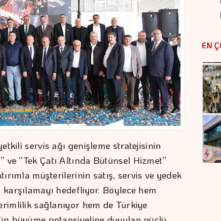
EN Ç
tkili servis ağı genişleme stratejisinin
” ve “Tek Çatı Altında Bütünsel Hizmet”
tırımla müşterilerinin satış, servis ve yedek
n karşılamayı hedefliyor. Böylece hem
erimlilik sağlanıyor hem de Türkiye
ünün büyüme potansiyeline duyulan güçlü