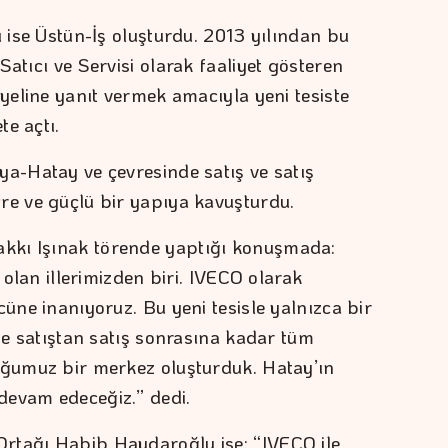
ı ise Üstün-İş oluşturdu. 2013 yılından bu
Satıcı ve Servisi olarak faaliyet gösteren
iyeline yanıt vermek amacıyla yeni tesiste
te açtı.
ya-Hatay ve çevresinde satış ve satış
re ve güçlü bir yapıya kavuşturdu.
kkı Işınak törende yaptığı konuşmada:
i olan illerimizden biri. IVECO olarak
cüne inanıyoruz. Bu yeni tesisle yalnızca bir
ize satıştan satış sonrasına kadar tüm
uğumuz bir merkez oluşturduk. Hatay’ın
devam edeceğiz.” dedi.
rtağı Habib Haydaroğlu ise: “IVECO ile