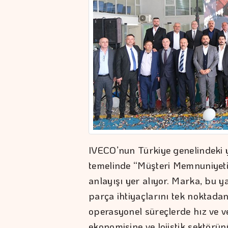
IVECO’nun Türkiye genelindeki ye
temelinde “Müşteri Memnuniyeti
anlayışı yer alıyor. Marka, bu ya
parça ihtiyaçlarını tek noktada
operasyonel süreçlerde hız ve v
ekonomisine ve lojistik sektör