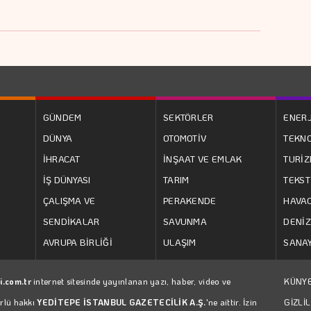
GÜNDEM
SEKTÖRLER
ENERJ
DÜNYA
OTOMOTİV
TEKNO
İHRACAT
İNŞAAT VE EMLAK
TURİ
İŞ DÜNYASI
TARIM
TEKST
ÇALIŞMA VE
PERAKENDE
HAVAC
SENDİKALAR
SAVUNMA
DENİZ
AVRUPA BİRLİĞİ
ULAŞIM
SANAY
i.com.tr
internet sitesinde yayınlanan yazı, haber, video ve
KÜNY
ürlü hakkı
YEDİTEPE İSTANBUL GAZETECİLİK A.Ş.
'ne aittir. İzin
GİZLİL