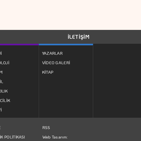
En Fazla Kazandıran
Yatırım Fonları
İLETİŞİM
Hakan Aran İş
İ
YAZARLAR
Bankası Genel
LOJİ
VİDEO GALERİ
Müdürlüğü'nden
ZM
KİTAP
Ayrılıyor
VakıfBank'ın Aktif
İL
Büyüklüğü Yüzde 28
ILIK
Artışla 5,8 Trilyon
CİLİK
TL'yi Aştı
İ
Türkiye'de AVM'lere
İlgi Azalıyor Mu?
RSS
E
Web Tasarım:
İK POLİTİKASI