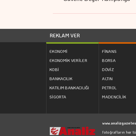
REKLAM VER
EKONOMİ
FİNANS
EKONOMİK VERİLER
BORSA
KOBİ
DÖVİZ
BANKACILIK
ALTIN
KATILIM BANKACILIĞI
PETROL
SİGORTA
MADENCİLİK
www.analizgazetes
fotoğrafların her t