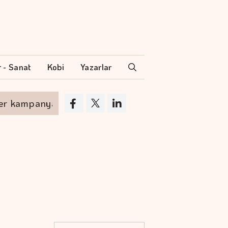
r - Sanat
Kobi
Yazarlar
mpanya
Akyurt'tan saha değişikliği