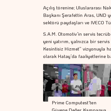
Açılış törenine; Uluslararası N
Başkanı Şerafettin Aras, UND yön
sektörü paydaşları ve IVECO Türk
S.A.M. Otomotiv’in servis tecrübe
yeni yatırım, yalnızca bir servis
Kesintisiz Hizmet” vizyonuyla 
olarak Hatay’da faaliyetlerine b
Prime Computest'ten
Güvene Değer Kampanya