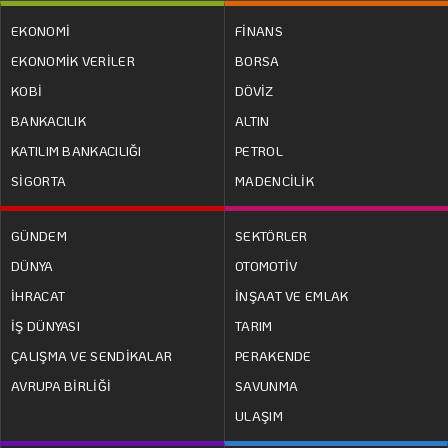
EKONOMİ
FİNANS
EKONOMİK VERİLER
BORSA
KOBİ
DÖVİZ
BANKACILIK
ALTIN
KATILIM BANKACILIĞI
PETROL
SİGORTA
MADENCİLİK
GÜNDEM
SEKTÖRLER
DÜNYA
OTOMOTİV
İHRACAT
İNŞAAT VE EMLAK
İŞ DÜNYASI
TARIM
ÇALIŞMA VE SENDİKALAR
PERAKENDE
AVRUPA BİRLİĞİ
SAVUNMA
ULAŞIM