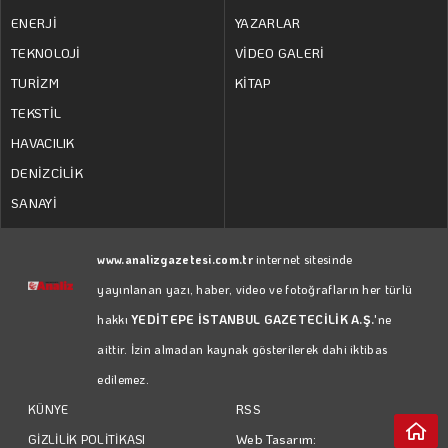
ENERJİ
YAZARLAR
TEKNOLOJİ
VİDEO GALERİ
TURİZM
KİTAP
TEKSTİL
HAVACILIK
DENİZCİLİK
SANAYİ
www.analizgazetesi.com.tr
internet sitesinde
yayınlanan yazı, haber, video ve fotoğrafların her türlü
hakkı
YEDİTEPE İSTANBUL GAZETECİLİK A.Ş.
'ne
aittir. İzin almadan kaynak gösterilerek dahi iktibas
edilemez.
RSS
KÜNYE
Web Tasarım:
GİZLİLİK POLİTİKASI