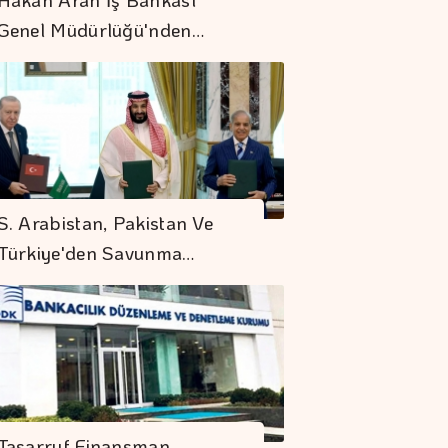
Genel Müdürlüğü'nden…
NBA Ve FIBA,
BWB'nin 25'inci Yılı
S. Arabistan, Pakistan Ve
İçin İstanbul'u Seçti
Türkiye'den Savunma…
Altının Kilogramı 6
Milyon 673 Bin
Liraya Yükseldi
"Finansman Zinciri
Kırılırsa üretim
Tasarruf Finansman
Zinciri De Durur"