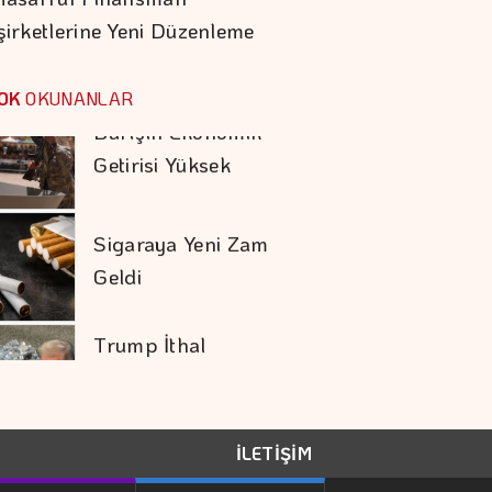
şirketlerine Yeni Düzenleme
Barışın Ekonomik
Getirisi Yüksek
OK
OKUNANLAR
Sigaraya Yeni Zam
Geldi
Trump İthal
Polisilikona Yüzde 15
Tarife Uygulayacak
Karadağ'ı Vizesiz
Görmek İsteyenlere
Avantajlı Tur
İLETİŞİM
Seçenekleri