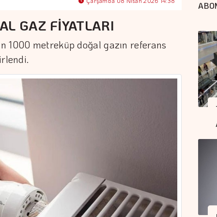
Çarşamba 08 Nisan 2026 14:38
ABO
AL GAZ FİYATLARI
ün 1000 metreküp doğal gazın referans
irlendi.