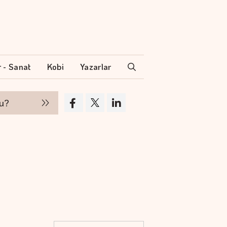
r - Sanat
Kobi
Yazarlar
Hakan Aran İş Bankası Genel Müdürlüğü'nden