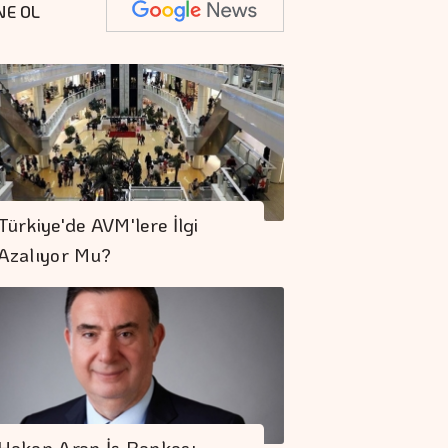
NE OL
Türkiye'de AVM'lere İlgi
Azalıyor Mu?
Hakan Aran İş Bankası