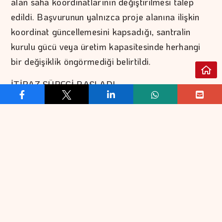
alan saha koordinatlarının değiştirilmesi talep
edildi. Başvurunun yalnızca proje alanına ilişkin
koordinat güncellemesini kapsadığı, santralin
kurulu gücü veya üretim kapasitesinde herhangi
bir değişiklik öngörmediği belirtildi.
İTİRAZ SÜRECİ BAŞLADI
EPDK, başvurunun ilgili mevzuat çerçevesinde
incelemeye alındığını bildirirken, üçüncü kişilerin
yalnızca kişisel hak ihlali gerekçesiyle itirazda
bulunabileceğini açıkladı. İtirazların yazılı olarak
15 Ağustos 2026 tarihine kadar Kuruma iletilmesi
gerekiyor. Başvurular, EPDK'nin Ankara'daki
merkez adresine yapılabilecek. İtiraz sürecinin
tamamlanmasının ardından Kurum, teknik ve