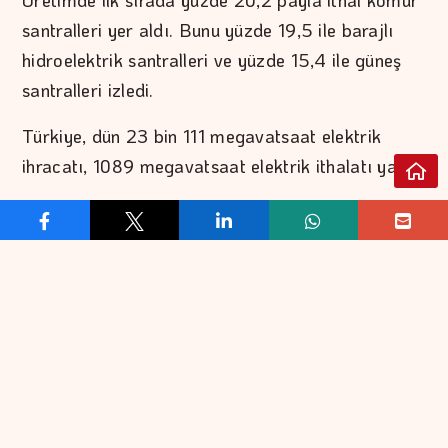
santralleri yer aldı. Bunu yüzde 19,5 ile barajlı
hidroelektrik santralleri ve yüzde 15,4 ile güneş
santralleri izledi.
Türkiye, dün 23 bin 111 megavatsaat elektrik
ihracatı, 1089 megavatsaat elektrik ithalatı yaptı.
REKLAM VER
İLETİŞİM
EKONOMİ
FİNANS
EKONOMİK VERİLER
BORSA
KOBİ
DÖVİZ
BANKACILIK
ALTIN