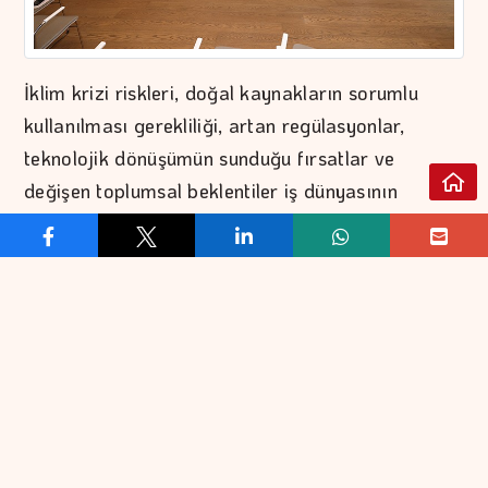
İklim krizi riskleri, doğal kaynakların sorumlu
kullanılması gerekliliği, artan regülasyonlar,
teknolojik dönüşümün sunduğu fırsatlar ve
değişen toplumsal beklentiler iş dünyasının
önceliklerini yeniden şekillendiriyor. Bu değişime
yön verecek insan kaynağının sürdürülebilirlik
alanındaki bilgi ve yetkinlik seviyesinin güçlenmesi
ise büyük önem taşıyor. Alarko Holding’in üç yıl
önce bu anlayışla hayata geçirdiği Pozitif Etki
Programı, yeşil yaka yetkinliklerinin gelişimine
yatırım yaparken Topluluk şirketleri arasında
ortak bir sürdürülebilirlik perspektifinin ve kolektif
öğrenme kültürünün güçlenmesine katkı sağlıyor.