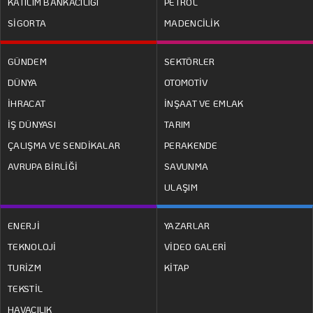
KATILIM BANKACILIĞI
PETROL
SİGORTA
MADENCİLİK
GÜNDEM
SEKTÖRLER
DÜNYA
OTOMOTİV
İHRACAT
İNŞAAT VE EMLAK
İŞ DÜNYASI
TARIM
ÇALIŞMA VE SENDİKALAR
PERAKENDE
AVRUPA BİRLİĞİ
SAVUNMA
ULAŞIM
ENERJİ
YAZARLAR
TEKNOLOJİ
VİDEO GALERİ
TURİZM
KİTAP
TEKSTİL
HAVACILIK