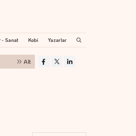
r - Sanat
Kobi
Yazarlar
Altının kilogramı 6 milyon 500 bin liraya yükseld