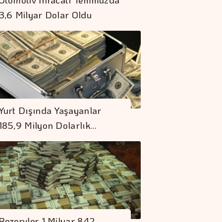
3,6 Milyar Dolar Oldu
Rezervler 1 Milyar
842 Milyon Dolar
Yurt Dışında Yaşayanlar
Arttı
185,9 Milyon Dolarlık…
Spot Piyasada Doğal
Gaz Fiyatları
Borç Kıskacı
Derinleşiyor
Rezervler 1 Milyar 842