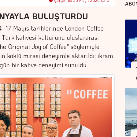
Çarşamba 20 Mayıs 2026 02:01
ABO
ÜNYAYLA BULUŞTURDU
–17 Mayıs tarihlerinde London Coffee
k Türk kahvesi kültürünü uluslararası
he Original Joy of Coffee" söylemiyle
in köklü mirası deneyimle aktarıldı; ikram
özgün bir kahve deneyimi sunuldu.