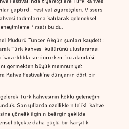
ve Festivali'nde ziyaretçilere Türk kahvesi
lar yaptırdı. Festival ziyaretçileri, Vissers
kahvesi tadımlarına katılarak geleneksel
 deneyimleme fırsatı buldu.
el Müdürü Tuncer Akgün şunları kaydetti:
rak Türk kahvesi kültürünü uluslararası
 kararlılıkla sürdürürken, bu alandaki
arını görmekten büyük memnuniyet
 Kahve Festivali’ne dünyanın dört bir
 gelerek Türk kahvesinin köklü geleneğini
duk. Son yıllarda özellikle nitelikli kahve
ine yönelik ilginin belirgin şekilde
nsel ölçekte daha güçlü bir karşılık