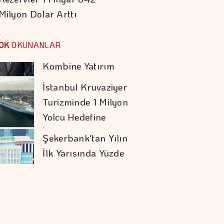
Milyon Dolar Arttı
Koç Holding 1,7
Milyar Dolar
OK
OKUNANLAR
Kombine Yatırım
Yaptı
İstanbul Kruvaziyer
Turizminde 1 Milyon
Yolcu Hedefine
İlerliyor
Şekerbank'tan Yılın
İlk Yarısında Yüzde
32 Büyüme
İran İle Umman
Hürmüz Geçişi
Konusunda Anlaştı