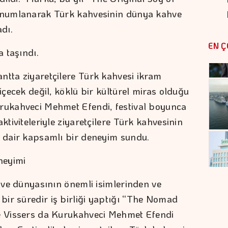
konumlanarak Türk kahvesinin dünya kahve
dı.
EN Ç
 taşındı.
ntta ziyaretçilere Türk kahvesi ikram
içecek değil, köklü bir kültürel miras olduğu
urukahveci Mehmet Efendi, festival boyunca
ktiviteleriyle ziyaretçilere Türk kahvesinin
e dair kapsamlı bir deneyim sundu.
neyimi
ahve dünyasının önemli isimlerinden ve
ir süredir iş birliği yaptığı “The Nomad
ie Vissers da Kurukahveci Mehmet Efendi