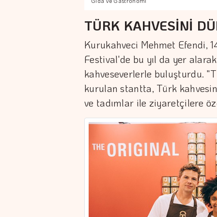
Gıda ve Gastronomi
TÜRK KAHVESİNİ D
Kurukahveci Mehmet Efendi, 14
Festival'de bu yıl da yer alara
kahveseverlerle buluşturdu. "T
kurulan stantta, Türk kahvesin
ve tadımlar ile ziyaretçilere 