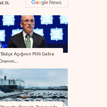
NE OL
"Bütçe Açığının Milli Gelire
Oranını,…
Otomotiv İhracatı Temmuzda