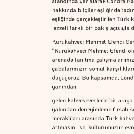
standında yer alarak Londra Kah
hakkında bilgiler eşliğinde tadım
eşliğinde gerçekleştirilen Türk 
lezzeti farklı bir bakış açısıyla
Kurukahveci Mehmet Efendi Gen
“Kurukahveci Mehmet Efendi ola
arenada tanıtma çalışmalarımızı
çabalarımızın somut karşılıkl
duyuyoruz. Bu kapsamda, Londra
yanından
gelen kahveseverlerle bir araya
yakından deneyimleme fırsatı sun
meraklıları arasında Türk kahves
artmasını ise, kültürümüzün evre