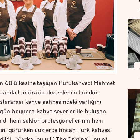
ın 60 ülkesine taşıyan Kurukahveci Mehmet
arasında Londra’da düzenlenen London
uslararası kahve sahnesindeki varlığını
 gün boyunca kahve severler ile buluşan
ndı hem sektör profesyonellerinin hem
sini görürken yüzlerce fincan Türk kahvesi
dildi. Marka, bu yıl “The Original Joy of