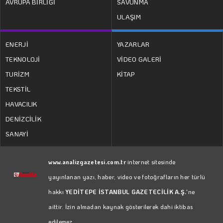
AVRUPA BİRLİĞİ
SAVUNMA
ULAŞIM
ENERJİ
YAZARLAR
TEKNOLOJİ
VİDEO GALERİ
TURİZM
KİTAP
TEKSTİL
HAVACILIK
DENİZCİLİK
SANAYİ
www.analizgazetesi.com.tr
internet sitesinde
yayınlanan yazı, haber, video ve fotoğrafların her türlü
hakkı
YEDİTEPE İSTANBUL GAZETECİLİK A.Ş.
'ne
aittir. İzin almadan kaynak gösterilerek dahi iktibas
edilemez.