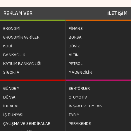
REKLAM VER
İLETİŞİM
EKONOMİ
FİNANS
EKONOMİK VERİLER
BORSA
KOBİ
DÖVİZ
BANKACILIK
ALTIN
KATILIM BANKACILIĞI
PETROL
SİGORTA
MADENCİLİK
GÜNDEM
SEKTÖRLER
DÜNYA
OTOMOTİV
İHRACAT
İNŞAAT VE EMLAK
İŞ DÜNYASI
TARIM
ÇALIŞMA VE SENDİKALAR
PERAKENDE