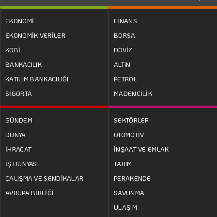
EKONOMİ
FİNANS
EKONOMİK VERİLER
BORSA
KOBİ
DÖVİZ
BANKACILIK
ALTIN
KATILIM BANKACILIĞI
PETROL
SİGORTA
MADENCİLİK
GÜNDEM
SEKTÖRLER
DÜNYA
OTOMOTİV
İHRACAT
İNŞAAT VE EMLAK
İŞ DÜNYASI
TARIM
ÇALIŞMA VE SENDİKALAR
PERAKENDE
AVRUPA BİRLİĞİ
SAVUNMA
ULAŞIM