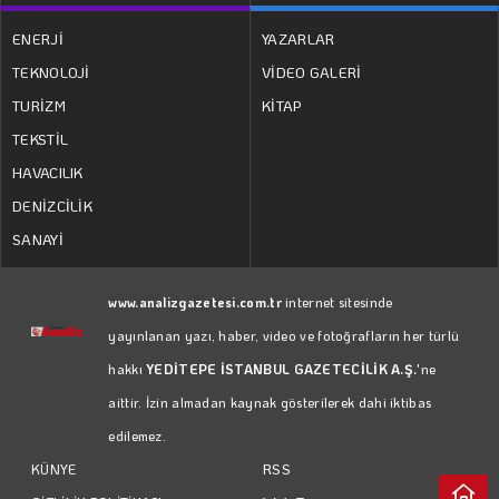
ENERJİ
YAZARLAR
TEKNOLOJİ
VİDEO GALERİ
TURİZM
KİTAP
TEKSTİL
HAVACILIK
DENİZCİLİK
SANAYİ
www.analizgazetesi.com.tr
internet sitesinde
yayınlanan yazı, haber, video ve fotoğrafların her türlü
hakkı
YEDİTEPE İSTANBUL GAZETECİLİK A.Ş.
'ne
aittir. İzin almadan kaynak gösterilerek dahi iktibas
edilemez.
RSS
KÜNYE