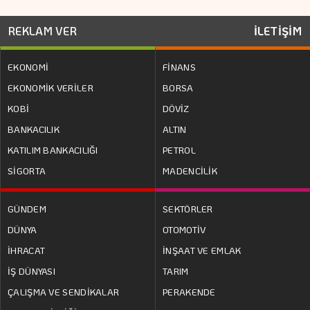
REKLAM VER
İLETİŞİM
EKONOMİ
FİNANS
EKONOMİK VERİLER
BORSA
KOBİ
DÖVİZ
BANKACILIK
ALTIN
KATILIM BANKACILIĞI
PETROL
SİGORTA
MADENCİLİK
GÜNDEM
SEKTÖRLER
DÜNYA
OTOMOTİV
İHRACAT
İNŞAAT VE EMLAK
İŞ DÜNYASI
TARIM
ÇALIŞMA VE SENDİKALAR
PERAKENDE