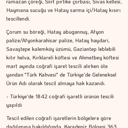
ramazan çöreği, Siirt pırtike çorbası, Sivas kellesi,
Haymana sucuğu ve Hatay sarma içi/Hatay kısırı
tescillendi.
Çorum su böreği, Hatay abugannuş, Afyon
palize/Afyonkarahisar palize, Hatay haydari,
Savaştepe kalemköy üzümü, Gaziantep leblebili
kıtır helva, Kırklareli köftesi ve Ahmetbey köftesi
mart ayında coğrafi işaret tescili alırken öte
yandan "Türk Kahvesi" de Türkiye'de Geleneksel
Ürün Adı olarak tescil almaya hak kazandı.
- Türkiye'de 1842 coğrafi işaretli ürünün tescili
yapıldı
Tescil edilen coğrafi işaretlerin bölgelere göre
dağılımına bakıldığında, Karadeniz Bölgesi 363