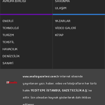
AVRUPA BİRLİĞİ
SAVUNMA
ULAŞIM
ENERJİ
YAZARLAR
TEKNOLOJİ
VİDEO GALERİ
TURİZM
KİTAP
TEKSTİL
HAVACILIK
DENİZCİLİK
SANAYİ
www.analizgazetesi.com.tr
internet sitesinde
yayınlanan yazı, haber, video ve fotoğrafların her türlü
hakkı
YEDİTEPE İSTANBUL GAZETECİLİK A.Ş.
'ne
aittir. İzin almadan kaynak gösterilerek dahi iktibas
edilemez.