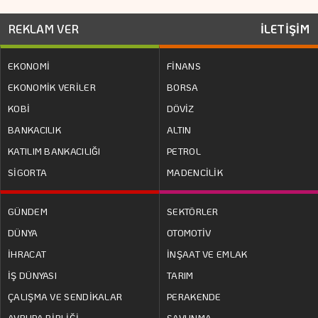
REKLAM VER
İLETİŞİM
EKONOMİ
FİNANS
EKONOMİK VERİLER
BORSA
KOBİ
DÖVİZ
BANKACILIK
ALTIN
KATILIM BANKACILIĞI
PETROL
SİGORTA
MADENCİLİK
GÜNDEM
SEKTÖRLER
DÜNYA
OTOMOTİV
İHRACAT
İNŞAAT VE EMLAK
İŞ DÜNYASI
TARIM
ÇALIŞMA VE SENDİKALAR
PERAKENDE
AVRUPA BİRLİĞİ
SAVUNMA