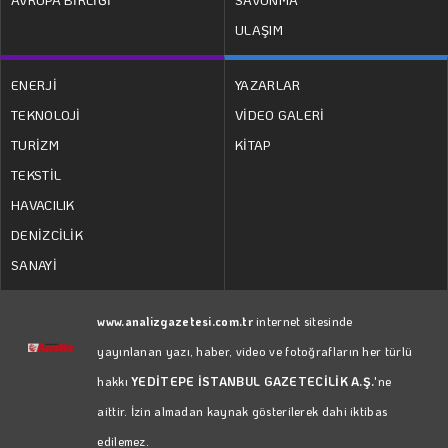
ULAŞIM
ENERJİ
YAZARLAR
TEKNOLOJİ
VİDEO GALERİ
TURİZM
KİTAP
TEKSTİL
HAVACILIK
DENİZCİLİK
SANAYİ
www.analizgazetesi.com.tr
internet sitesinde
yayınlanan yazı, haber, video ve fotoğrafların her türlü
hakkı
YEDİTEPE İSTANBUL GAZETECİLİK A.Ş.
'ne
aittir. İzin almadan kaynak gösterilerek dahi iktibas
edilemez.