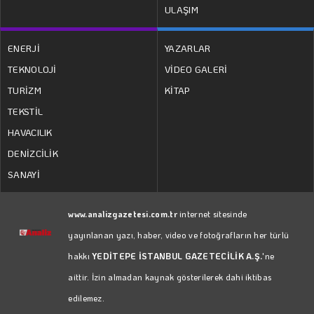
ULAŞIM
ENERJİ
YAZARLAR
TEKNOLOJİ
VİDEO GALERİ
TURİZM
KİTAP
TEKSTİL
HAVACILIK
DENİZCİLİK
SANAYİ
www.analizgazetesi.com.tr
internet sitesinde
yayınlanan yazı, haber, video ve fotoğrafların her türlü
hakkı
YEDİTEPE İSTANBUL GAZETECİLİK A.Ş.
'ne
aittir. İzin almadan kaynak gösterilerek dahi iktibas
edilemez.