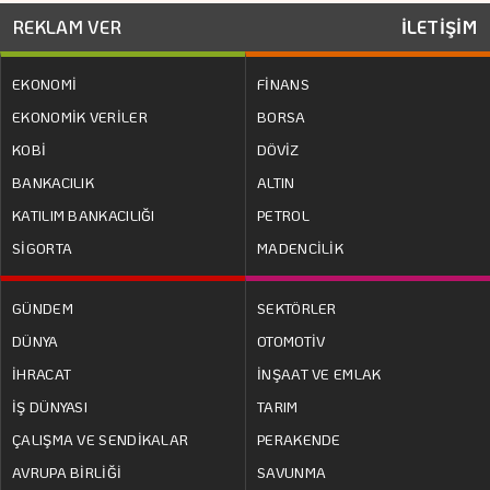
REKLAM VER
İLETİŞİM
EKONOMİ
FİNANS
EKONOMİK VERİLER
BORSA
KOBİ
DÖVİZ
BANKACILIK
ALTIN
KATILIM BANKACILIĞI
PETROL
SİGORTA
MADENCİLİK
GÜNDEM
SEKTÖRLER
DÜNYA
OTOMOTİV
İHRACAT
İNŞAAT VE EMLAK
İŞ DÜNYASI
TARIM
ÇALIŞMA VE SENDİKALAR
PERAKENDE
AVRUPA BİRLİĞİ
SAVUNMA