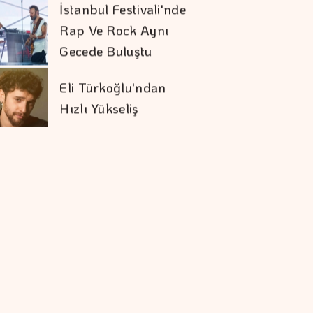
Rap Ve Rock Aynı
Gecede Buluştu
Eli Türkoğlu'ndan
Hızlı Yükseliş
Sivas RES'te Nordex
Dönemi
Togg'un Servis Ağı
Hızla Büyüyor
Elektrik Sektöründe
Sözlü Tarih Başlıyor