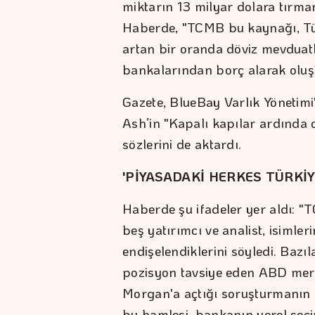
miktarın 13 milyar dolara tırma
Haberde, "TCMB bu kaynağı, Tür
artan bir oranda döviz mevduat
bankalarından borç alarak oluşt
Gazete, BlueBay Varlık Yönetimi'
Ash’in "Kapalı kapılar ardında o
sözlerini de aktardı.
'PİYASADAKİ HERKES TÜRKİY
Haberde şu ifadeler yer aldı: "T
beş yatırımcı ve analist, isimler
endişelendiklerini söyledi. Bazıla
pozisyon tavsiye eden ABD merk
Morgan'a açtığı soruşturmanın
bu hamlesi, bankanın yerel seçi