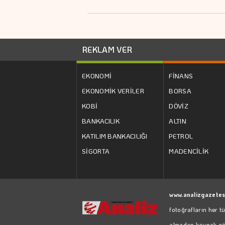
REKLAM VER
EKONOMİ
FİNANS
EKONOMİK VERİLER
BORSA
KOBİ
DÖVİZ
BANKACILIK
ALTIN
KATILIM BANKACILIĞI
PETROL
SİGORTA
MADENCİLİK
www.analizgazetes
fotoğrafların her t
almadan kaynak göst