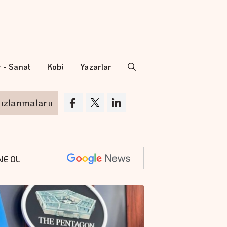
r - Sanat
Kobi
Yazarlar
larını istedi
Enerjide acele kamulaştırma k
NE OL