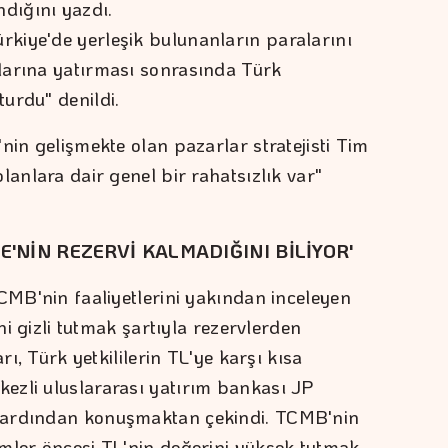
ndığını yazdı.
kiye'de yerleşik bulunanların paralarını
larına yatırması sonrasında Türk
urdu" denildi.
nin gelişmekte olan pazarlar stratejisti Tim
lanlara dair genel bir rahatsızlık var"
E'NİN REZERVİ KALMADIĞINI BİLİYOR'
CMB'nin faaliyetlerini yakından inceleyen
ini gizli tutmak şartıyla rezervlerden
rı, Türk yetkililerin TL'ye karşı kısa
ezli uluslararası yatırım bankası JP
 ardından konuşmaktan çekindi. TCMB'nin
mler öncesi TL'nin değerini yüksek tutmak