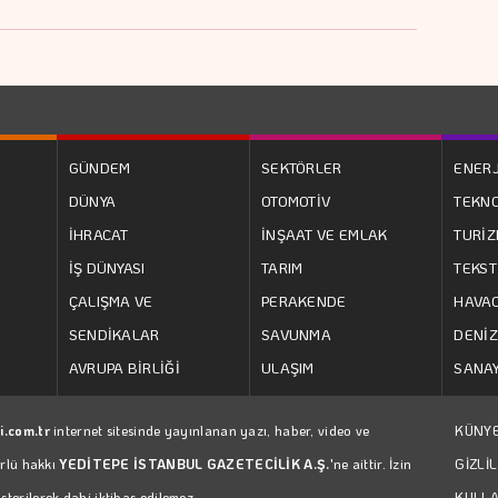
GÜNDEM
SEKTÖRLER
ENERJ
DÜNYA
OTOMOTİV
TEKNO
İHRACAT
İNŞAAT VE EMLAK
TURİ
İŞ DÜNYASI
TARIM
TEKST
ÇALIŞMA VE
PERAKENDE
HAVAC
SENDİKALAR
SAVUNMA
DENİZ
AVRUPA BİRLİĞİ
ULAŞIM
SANAY
i.com.tr
internet sitesinde yayınlanan yazı, haber, video ve
KÜNY
ürlü hakkı
YEDİTEPE İSTANBUL GAZETECİLİK A.Ş.
'ne aittir. İzin
GİZLİL
erilerek dahi iktibas edilemez.
KULLA