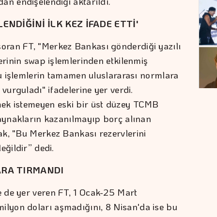
an endişelendiği aktarıldı.
ENDİĞİNİ İLK KEZ İFADE ETTİ'
ran FT, "Merkez Bankası gönderdiği yazılı
erinin swap işlemlerinden etkilenmiş
 bu işlemlerin tamamen uluslararası normlara
 vurguladı" ifadelerine yer verdi.
ek istemeyen eski bir üst düzey TCMB
kaynakların kazanılmayıp borç alınan
ak, "Bu Merkez Bankası rezervlerini
eğildir” dedi.
ARA TIRMANDI
 de yer veren FT, 1 Ocak-25 Mart
lyon doları aşmadığını, 8 Nisan'da ise bu