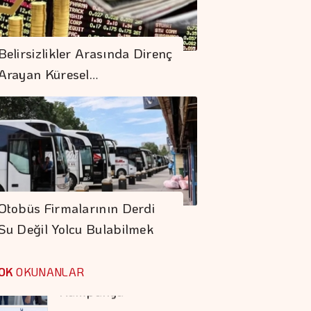
Allianz Hastane
Belirsizlikler Arasında Direnç
Ağını Genişletti
Arayan Küresel…
"İstanbul–Minsk
Seferleri, Ticari
Açıdan çok önemli"
Fıat'ta Avantajlı
Satın Alma Dönemi
Otobüs Firmalarının Derdi
Devam Ediyor
Su Değil Yolcu Bulabilmek
Prime Computest'ten
Güvene Değer
OK
OKUNANLAR
Kampanya
İstanbul Festivali'nde