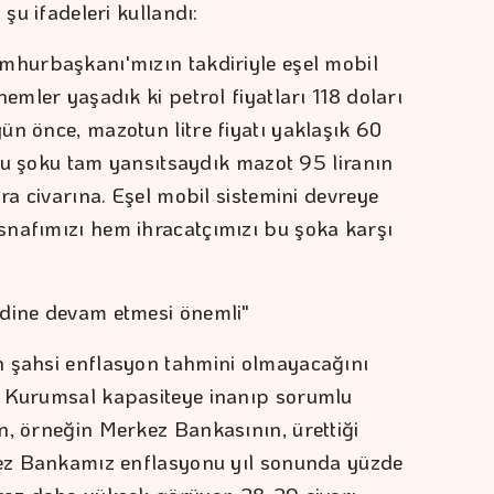
 şu ifadeleri kullandı:
mhurbaşkanı'mızın takdiriyle eşel mobil
emler yaşadık ki petrol fiyatları 118 doları
ün önce, mazotun litre fiyatı yaklaşık 60
. Bu şoku tam yansıtsaydık mazot 95 liranın
ira civarına. Eşel mobil sistemini devreye
snafımızı hem ihracatçımızı bu şoka karşı
ndine devam etmesi önemli"
n şahsi enflasyon tahmini olmayacağını
. Kurumsal kapasiteye inanıp sorumlu
n, örneğin Merkez Bankasının, ürettiği
rkez Bankamız enflasyonu yıl sonunda yüzde