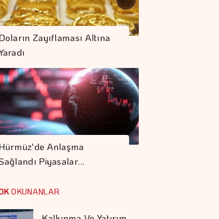
Modern Alman
Doların Zayıflaması Altına
Edebiyatı
Yaradı
VİOP'ta Endeks
Kontratı Güne Yatay
Başladı
AB'de üretici
Fiyatları Haziranda
Hürmüz'de Anlaşma
Azaldı
Sağlandı Piyasalar…
Çin, 6 ABD şirketine
Yaptırım
OK
OKUNANLAR
Uygulayacak
Kalkınma Ve Yatırım