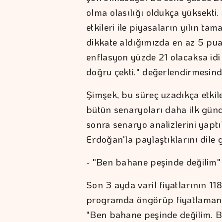
olma olasılığı oldukça yüksekti.
etkileri ile piyasaların yılın tam
dikkate aldığımızda en az 5 puan
enflasyon yüzde 21 olacaksa id
doğru çekti." değerlendirmesin
Şimşek, bu süreç uzadıkça etkile
bütün senaryoları daha ilk gün
sonra senaryo analizlerini yap
Erdoğan'la paylaştıklarını dile g
- "Ben bahane peşinde değilim"
Son 3 ayda varil fiyatlarının 11
programda öngörüp fiyatlamanı
"Ben bahane peşinde değilim. B