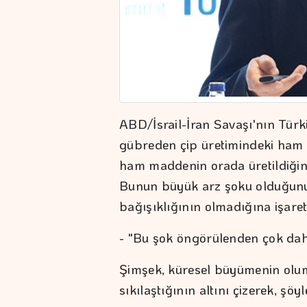
ABD/İsrail-İran Savaşı'nın Türki
gübreden çip üretimindeki ham
ham maddenin orada üretildiğini,
Bunun büyük arz şoku olduğunu 
bağışıklığının olmadığına işaret 
- "Bu şok öngörülenden çok da
Şimşek, küresel büyümenin olums
sıkılaştığının altını çizerek, şöy