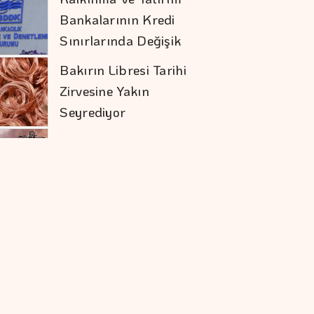
Bankalarının Kredi
Sınırlarında Değişik
Bakırın Libresi Tarihi
Zirvesine Yakın
Seyrediyor
Spot Piyasada
Elektrik Fiyatları
Spot Piyasada Doğal
Gaz Fiyatları
Altının Kilogram
Fiyatı 6 Milyon 360