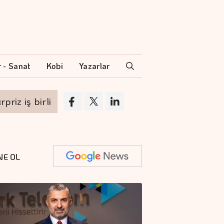
r - Sanat
Kobi
Yazarlar
irliği
Türkiye İş Bankası Resim Heykel Müze
NE OL