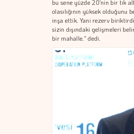
bu sene yüzde 20'nin bir tık a
olasılığının yüksek olduğunu be
inşa ettik. Yani rezerv birikti
sizin dışındaki gelişmeleri be
bir mahalle." dedi.