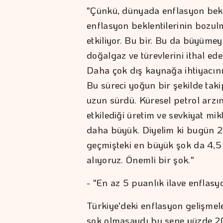
"Çünkü, dünyada enflasyon bekle
enflasyon beklentilerinin bozulm
etkiliyor. Bu bir. Bu da büyümeyi 
doğalgaz ve türevlerini ithal ed
Daha çok dış kaynağa ihtiyacını
Bu süreci yoğun bir şekilde ta
uzun sürdü. Küresel petrol arz
etkilediği üretim ve sevkiyat m
daha büyük. Diyelim ki bugün 20
geçmişteki en büyük şok da 4,5 m
alıyoruz. Önemli bir şok."
- "En az 5 puanlık ilave enflasy
Türkiye'deki enflasyon gelişmel
şok olmasaydı bu sene yüzde 20'