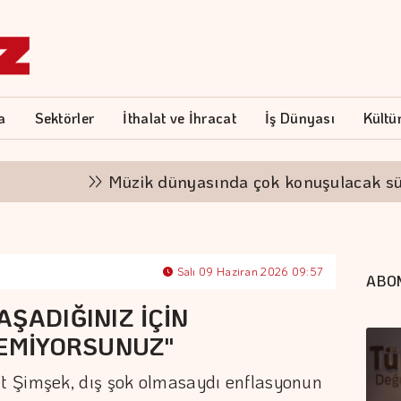
a
Sektörler
İthalat ve İhracat
İş Dünyası
Kültü
Müzik dünyasında çok konuşulacak sürpriz iş b
Salı 09 Haziran 2026 09:57
ABO
ŞADIĞINIZ İÇİN
LEMİYORSUNUZ"
t Şimşek, dış şok olmasaydı enflasyonun