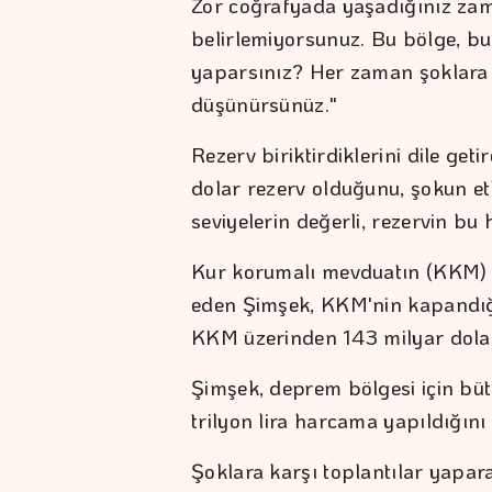
Zor coğrafyada yaşadığınız zama
belirlemiyorsunuz. Bu bölge, b
yaparsınız? Her zaman şoklara k
düşünürsünüz."
Rezerv biriktirdiklerini dile ge
dolar rezerv olduğunu, şokun et
seviyelerin değerli, rezervin bu 
Kur korumalı mevduatın (KKM) 
eden Şimşek, KKM'nin kapandığı
KKM üzerinden 143 milyar dolar iy
Şimşek, deprem bölgesi için büt
trilyon lira harcama yapıldığını 
Şoklara karşı toplantılar yapara