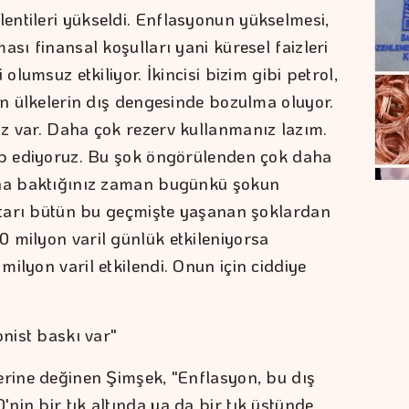
ntileri yükseldi. Enflasyonun yükselmesi,
ası finansal koşulları yani küresel faizleri
olumsuz etkiliyor. İkincisi bizim gibi petrol,
en ülkelerin dış dengesinde bozulma oluyor.
z var. Daha çok rezerv kullanmanız lazım.
kip ediyoruz. Bu şok öngörülenden çok daha
ına baktığınız zaman bugünkü şokun
iktarı bütün bu geçmişte yaşanan şoklardan
 milyon varil günlük etkileniyorsa
ilyon varil etkilendi. Onun için ciddiye
onist baskı var"
erine değinen Şimşek, "Enflasyon, bu dış
nin bir tık altında ya da bir tık üstünde