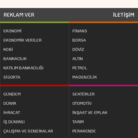
REKLAM VER
İLETİŞİM
EKONOMİ
FİNANS
EKONOMİK VERİLER
BORSA
KOBİ
DÖVİZ
BANKACILIK
ALTIN
KATILIM BANKACILIĞI
PETROL
SİGORTA
MADENCİLİK
GÜNDEM
SEKTÖRLER
DÜNYA
OTOMOTİV
İHRACAT
İNŞAAT VE EMLAK
İŞ DÜNYASI
TARIM
ÇALIŞMA VE SENDİKALAR
PERAKENDE