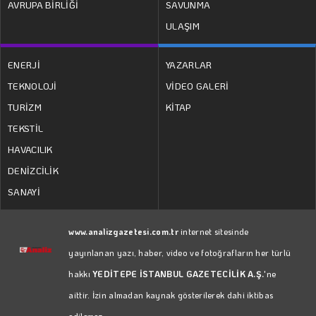
AVRUPA BİRLİĞİ
SAVUNMA
ULAŞIM
ENERJİ
YAZARLAR
TEKNOLOJİ
VİDEO GALERİ
TURİZM
KİTAP
TEKSTİL
HAVACILIK
DENİZCİLİK
SANAYİ
www.analizgazetesi.com.tr
internet sitesinde
yayınlanan yazı, haber, video ve fotoğrafların her türlü
hakkı
YEDİTEPE İSTANBUL GAZETECİLİK A.Ş.
'ne
aittir. İzin almadan kaynak gösterilerek dahi iktibas