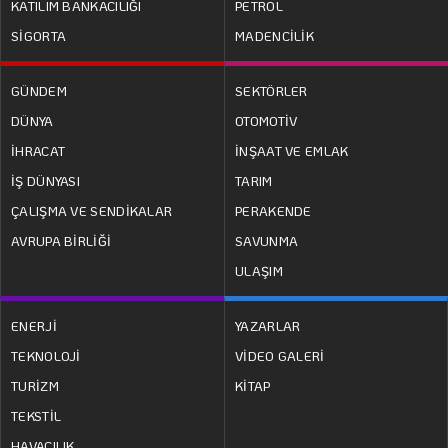
KATILIM BANKACILIĞI
PETROL
SİGORTA
MADENCİLİK
GÜNDEM
SEKTÖRLER
DÜNYA
OTOMOTİV
İHRACAT
İNŞAAT VE EMLAK
İŞ DÜNYASI
TARIM
ÇALIŞMA VE SENDİKALAR
PERAKENDE
AVRUPA BİRLİĞİ
SAVUNMA
ULAŞIM
ENERJİ
YAZARLAR
TEKNOLOJİ
VİDEO GALERİ
TURİZM
KİTAP
TEKSTİL
HAVACILIK