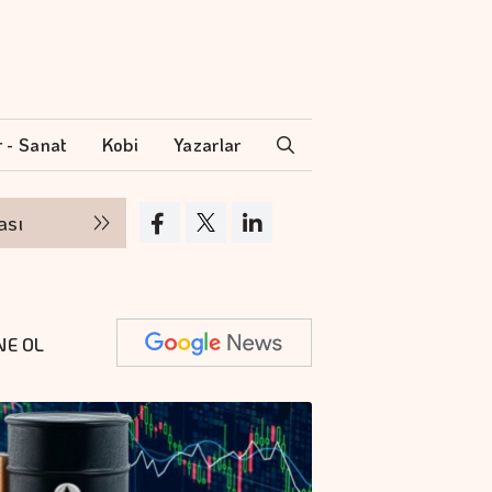
r - Sanat
Kobi
Yazarlar
Hayatımızda İz Bırakan Filmler Ağustos'ta Fi
NE OL