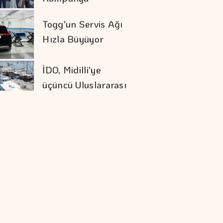
Togg'un Servis Ağı
Hızla Büyüyor
İDO, Midilli'ye
üçüncü Uluslararası
Hattını Akçay'dan
Açtı
Sivas RES'te Nordex
Dönemi
Elektrik Sektöründe
Sözlü Tarih Başlıyor
Tasarrufta BES'in
Sırası Belli Oldu