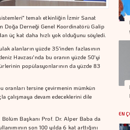
istemleri" temalı etkinliğin İzmir Sanat
an Doğa Derneği Genel Koordinatörü Galip
dan üç kat daha hızlı yok olduğunu söyledi.
ulak alanların yüzde 35'inden fazlasının
kdeniz Havzası'nda bu oranın yüzde 50'yi
 türlerinin popülasyonlarının da yüzde 83
bu oranları tersine çevirmenin mümkün
a çalışmaya devam edeceklerini dile
EN Ç
ı Bölüm Başkanı Prof. Dr. Alper Baba da
lanımının son 100 yılda 6 kat arttığını