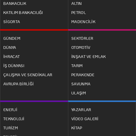
BANKACILIK
ALTIN
KATILIM BANKACILIĞI
PETROL
SİGORTA
MADENCİLİK
GÜNDEM
SEKTÖRLER
DÜNYA
OTOMOTİV
İHRACAT
İNŞAAT VE EMLAK
İŞ DÜNYASI
TARIM
ÇALIŞMA VE SENDİKALAR
PERAKENDE
AVRUPA BİRLİĞİ
SAVUNMA
ULAŞIM
ENERJİ
YAZARLAR
TEKNOLOJİ
VİDEO GALERİ
TURİZM
KİTAP