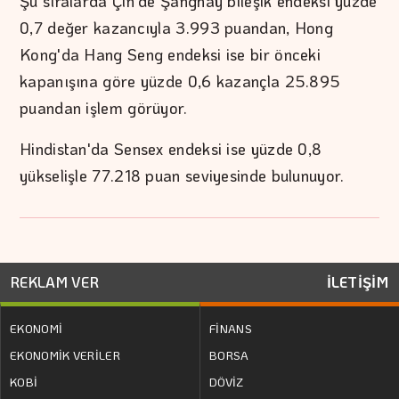
Şu sıralarda Çin'de Şanghay bileşik endeksi yüzde
0,7 değer kazancıyla 3.993 puandan, Hong
Kong'da Hang Seng endeksi ise bir önceki
kapanışına göre yüzde 0,6 kazançla 25.895
puandan işlem görüyor.
Hindistan'da Sensex endeksi ise yüzde 0,8
yükselişle 77.218 puan seviyesinde bulunuyor.
REKLAM VER
İLETİŞİM
EKONOMİ
FİNANS
EKONOMİK VERİLER
BORSA
KOBİ
DÖVİZ