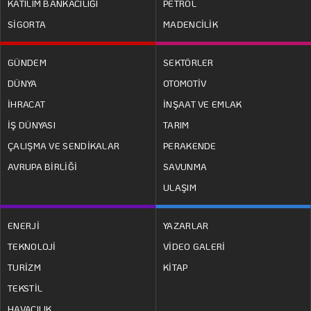
KATILIM BANKACILIĞI
PETROL
SİGORTA
MADENCİLİK
GÜNDEM
SEKTÖRLER
DÜNYA
OTOMOTİV
İHRACAT
İNŞAAT VE EMLAK
İŞ DÜNYASI
TARIM
ÇALIŞMA VE SENDİKALAR
PERAKENDE
AVRUPA BİRLİĞİ
SAVUNMA
ULAŞIM
ENERJİ
YAZARLAR
TEKNOLOJİ
VİDEO GALERİ
TURİZM
KİTAP
TEKSTİL
HAVACILIK