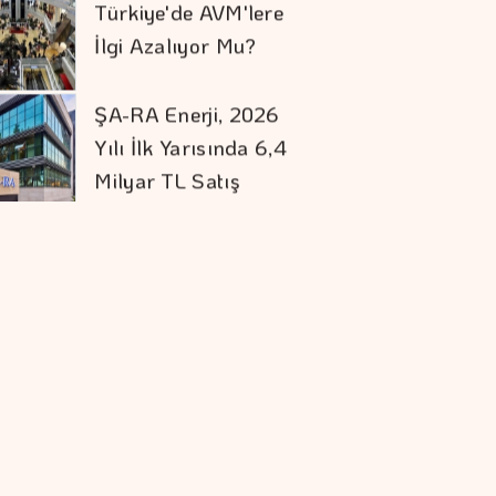
Türkiye'de AVM'lere
İlgi Azalıyor Mu?
ŞA-RA Enerji, 2026
Yılı İlk Yarısında 6,4
Milyar TL Satış
Gelirine Ulaştı
Alarko Carrier'da
Ortaklık Yapısı
Değişiyor
Çiftçilerin İnternet
Kullanımı 10 Yılda İki
Katını Aştı
ABD'de 911 Hattında
Yapay Zeka Dönemi