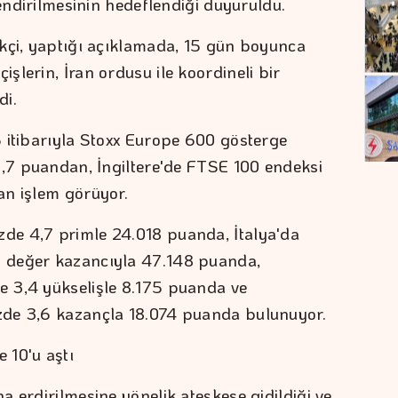
lendirilmesinin hedeflendiği duyuruldu.
kçi, yaptığı açıklamada, 15 gün boyunca
lerin, İran ordusu ile koordineli bir
di.
 itibarıyla Stoxx Europe 600 gösterge
1,7 puandan, İngiltere'de FTSE 100 endeksi
an işlem görüyor.
e 4,7 primle 24.018 puanda, İtalya'da
 değer kazancıyla 47.148 puanda,
 3,4 yükselişle 8.175 puanda ve
zde 3,6 kazançla 18.074 puanda bulunuyor.
 10'u aştı
 erdirilmesine yönelik ateşkese gidildiği ve