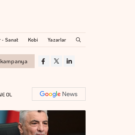
r - Sanat
Kobi
Yazarlar
mpanya
Akyurt'tan saha değişikliği
S
NE OL