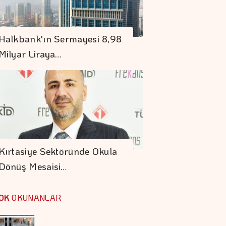
En Fazla Kazandıran
Halkbank'ın Sermayesi 8,98
Yatırım Fonları
Milyar Liraya…
Abu Dabi İle Dubai
Arasındaki Seyahat
Süresini 30
Dakikaya İndiriyor
Hakan Aran İş
Bankası Genel
Kırtasiye Sektöründe Okula
Müdürlüğü'nden
Dönüş Mesaisi…
Ayrılıyor
VakıfBank'ın Aktif
Büyüklüğü Yüzde 28
OK
OKUNANLAR
Artışla 5,8 Trilyon
TL'yi Aştı