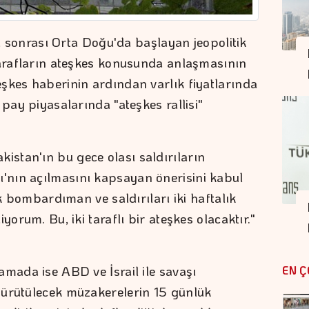
arı sonrası Orta Doğu'da başlayan jeopolitik
tarafların ateşkes konusunda anlaşmasının
şkes haberinin ardından varlık fiyatlarında
 pay piyasalarında "ateşkes rallisi"
stan'ın bu gece olası saldırıların
nın açılmasını kapsayan önerisini kabul
ik bombardıman ve saldırıları iki haftalık
yorum. Bu, iki taraflı bir ateşkes olacaktır."
amada ise ABD ve İsrail ile savaşı
EN Ç
yürütülecek müzakerelerin 15 günlük