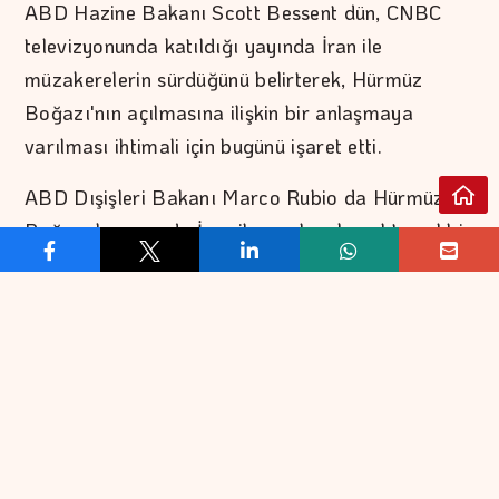
ABD Hazine Bakanı Scott Bessent dün, CNBC
televizyonunda katıldığı yayında İran ile
müzakerelerin sürdüğünü belirterek, Hürmüz
Boğazı'nın açılmasına ilişkin bir anlaşmaya
varılması ihtimali için bugünü işaret etti.
ABD Dışişleri Bakanı Marco Rubio da Hürmüz
Boğazı konusunda İran ile varılacak muhtemel bir
anlaşma konusunda, "Bu süreçte ilerleme
olduğunu ancak nihayetlendirilmediğini
söyleyebilirim, umarım en yakın zamanda olur."
ifadelerini kullandı.
Söz konusu açıklamalar Hürmüz Boğazı'nın
açılması konusundaki umutları tazelerken, petrol
fiyatları ve tahvil getirilerini aşağı çekti. Ekim