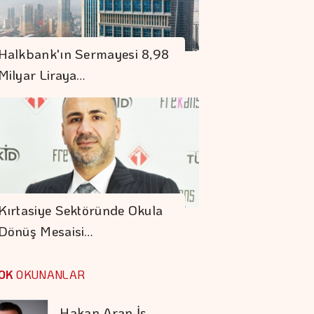
Togg'un Servis Ağı
Halkbank'ın Sermayesi 8,98
Hızla Büyüyor
Milyar Liraya…
Depoların Geleceği
Artık Robotlarla
şekilleniyor
Hakan Aran İş
Bankası Genel
Kırtasiye Sektöründe Okula
Müdürlüğü'nden
Dönüş Mesaisi…
Ayrılıyor
VakıfBank'ın Aktif
Büyüklüğü Yüzde 28
OK
OKUNANLAR
Artışla 5,8 Trilyon
TL'yi Aştı