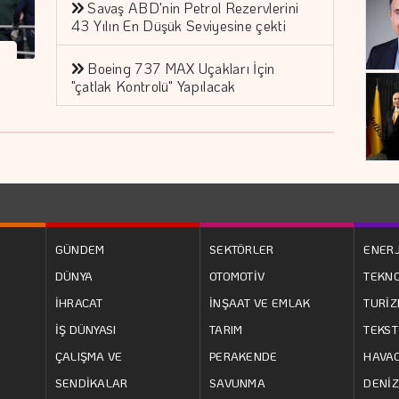
Savaş ABD'nin Petrol Rezervlerini
43 Yılın En Düşük Seviyesine çekti
Boeing 737 MAX Uçakları İçin
"çatlak Kontrolü" Yapılacak
GÜNDEM
SEKTÖRLER
ENERJ
DÜNYA
OTOMOTİV
TEKNO
İHRACAT
İNŞAAT VE EMLAK
TURİ
İŞ DÜNYASI
TARIM
TEKST
ÇALIŞMA VE
PERAKENDE
HAVAC
SENDİKALAR
SAVUNMA
DENİZ