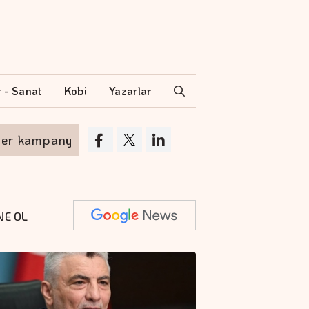
r - Sanat
Kobi
Yazarlar
 kampanya
Akyurt'tan saha değişikliği
NE OL