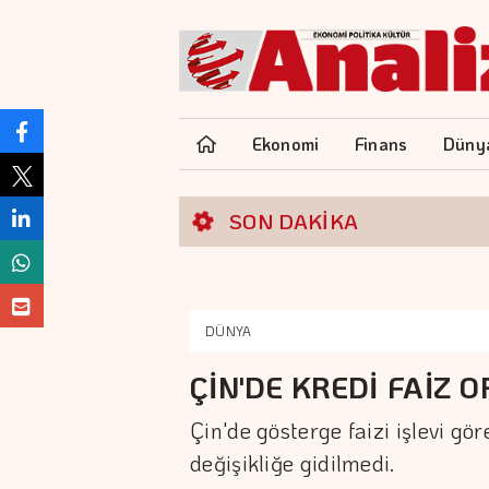
Ekonomi
Finans
Düny
SON DAKİKA
DÜNYA
ÇİN'DE KREDİ FAİZ 
Çin'de gösterge faizi işlevi gör
değişikliğe gidilmedi.