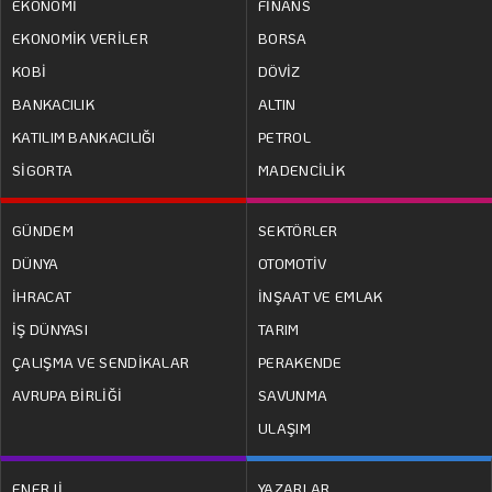
EKONOMİ
FİNANS
EKONOMİK VERİLER
BORSA
KOBİ
DÖVİZ
BANKACILIK
ALTIN
KATILIM BANKACILIĞI
PETROL
SİGORTA
MADENCİLİK
GÜNDEM
SEKTÖRLER
DÜNYA
OTOMOTİV
İHRACAT
İNŞAAT VE EMLAK
İŞ DÜNYASI
TARIM
ÇALIŞMA VE SENDİKALAR
PERAKENDE
AVRUPA BİRLİĞİ
SAVUNMA
ULAŞIM
ENERJİ
YAZARLAR