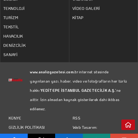
TEKNOLOJİ
VİDEO GALERİ
TURİZM
KİTAP
TEKSTİL
HAVACILIK
DENİZCİLİK
SANAYİ
www.analizgazetesi.com.tr
internet sitesinde
yayınlanan yazı, haber, video ve fotoğrafların her türlü
hakkı
YEDİTEPE İSTANBUL GAZETECİLİK A.Ş.
'ne
aittir. İzin almadan kaynak gösterilerek dahi iktibas
edilemez.
RSS
KÜNYE
Web Tasarım:
GİZLİLİK POLİTİKASI
Türk Bilişim
KULLANIM KOŞULLARI