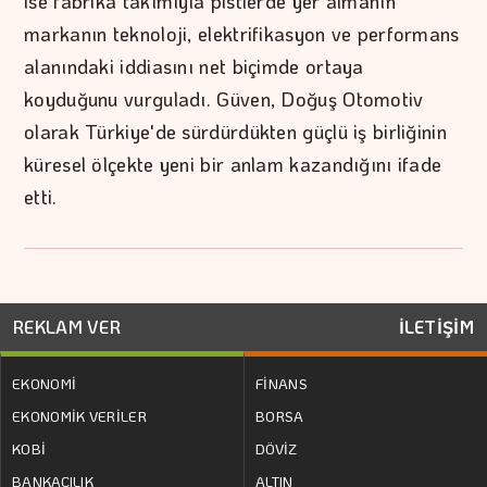
ise fabrika takımıyla pistlerde yer almanın
markanın teknoloji, elektrifikasyon ve performans
alanındaki iddiasını net biçimde ortaya
koyduğunu vurguladı. Güven, Doğuş Otomotiv
olarak Türkiye'de sürdürdükten güçlü iş birliğinin
küresel ölçekte yeni bir anlam kazandığını ifade
etti.
REKLAM VER
İLETİŞİM
EKONOMİ
FİNANS
EKONOMİK VERİLER
BORSA
KOBİ
DÖVİZ
BANKACILIK
ALTIN