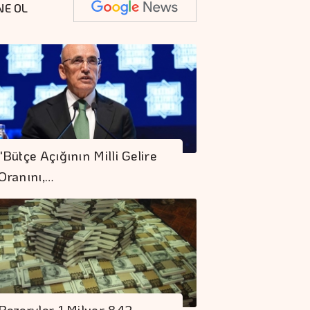
NE OL
Rezervler 1 Milyar
842 Milyon Dolar
"Bütçe Açığının Milli Gelire
Arttı
Oranını,…
Spot Piyasada Doğal
Gaz Fiyatları
Borç Kıskacı
Derinleşiyor
Rezervler 1 Milyar 842