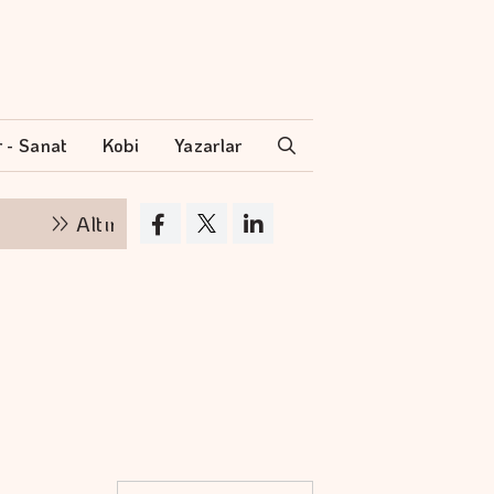
r - Sanat
Kobi
Yazarlar
Altının kilogramı 6 milyon 500 bin liraya yüksel