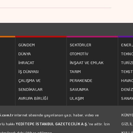
GÜNDEM
SEKTÖRLER
ENERJ
DÜNYA
OTOMOTİV
TEKNO
İHRACAT
İNŞAAT VE EMLAK
TURİ
İŞ DÜNYASI
TARIM
TEKST
ÇALIŞMA VE
PERAKENDE
HAVAC
SENDİKALAR
SAVUNMA
DENİZ
AVRUPA BİRLİĞİ
ULAŞIM
SANAY
i.com.tr
internet sitesinde yayınlanan yazı, haber, video ve
KÜNY
ürlü hakkı
YEDİTEPE İSTANBUL GAZETECİLİK A.Ş.
'ne aittir. İzin
GİZLİL
erilerek dahi iktibas edilemez.
KULLA