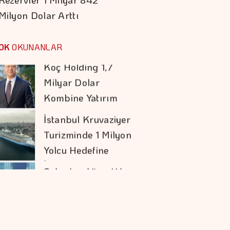
Milyon Dolar Arttı
Koç Holding 1,7
Milyar Dolar
OK
OKUNANLAR
Kombine Yatırım
Yaptı
İstanbul Kruvaziyer
Turizminde 1 Milyon
Yolcu Hedefine
İlerliyor
Şekerbank'tan Yılın
İlk Yarısında Yüzde
32 Büyüme
İran İle Umman
Hürmüz Geçişi
Konusunda Anlaştı