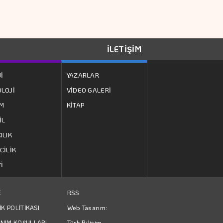
şekillendiren
Akademi 16. Kez
Armada Gıda'nın
Başlıyor
CEO'su, Mehmet
İLETİŞİM
Hayri Sönmez Oldu
İ
YAZARLAR
Hürmüz'de Anlaşma
LOJİ
VİDEO GALERİ
Sağlandı Piyasalar
ZM
KİTAP
Rahatladı
İL
TürkTelekom
ILIK
Gelirlerini %9
CİLİK
Artırdı
İ
Türkiye İş Bankası
RSS
E
Resim Heykel
Web Tasarım:
İK POLİTİKASI
Müzesi'nin "Güz
Türk Bilişim
NIM KOŞULLARI