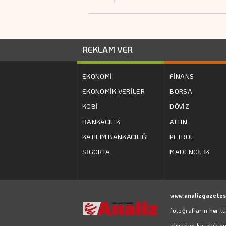
çıkarıyor?
REKLAM VER
EKONOMİ
FİNANS
EKONOMİK VERİLER
BORSA
KOBİ
DÖVİZ
BANKACILIK
ALTIN
KATILIM BANKACILIĞI
PETROL
SİGORTA
MADENCİLİK
www.analizgazetes
fotoğrafların her t
almadan kaynak göst