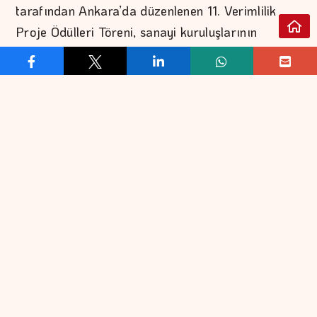
tarafından Ankara’da düzenlenen 11. Verimlilik
Proje Ödülleri Töreni, sanayi kuruluşlarının
verimlilik, kaynak yönetimi ve sürdürülebilirlik
odaklı projelerini bir araya getirdi. Törenin
açılışında konuşan Sanayi ve Teknoloji Bakanı
Mehmet Fatih Kacır; dijital dönüşüm çağında
veriyi bilgiye, bilgiyi ise verimli süreçlere ve
yüksek katma değere dönüştüren kurumların
küresel rekabette öne çıktığını vurguladı. NG
Kütahya Seramik, Seramikte İki Katmanlı Üretim
ile İş Süreçlerinde ve Maliyette Verimlilik Artışı
başlıklı çalışmasıyla Büyük Ölçekli İşletmeler –
Ar-Ge kategorisinde 3.lük ödülünün sahibi oldu.
NG Kütahya Seramik Teknik Genel Müdürü Musa