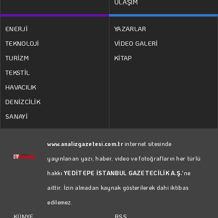
ULAŞIM
ENERJİ
YAZARLAR
TEKNOLOJİ
VİDEO GALERİ
TURİZM
KİTAP
TEKSTİL
HAVACILIK
DENİZCİLİK
SANAYİ
www.analizgazetesi.com.tr
internet sitesinde
yayınlanan yazı, haber, video ve fotoğrafların her türlü
hakkı
YEDİTEPE İSTANBUL GAZETECİLİK A.Ş.
'ne
aittir. İzin almadan kaynak gösterilerek dahi iktibas
edilemez.
RSS
KÜNYE