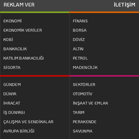
REKLAM VER
İLETİŞİM
EKONOMİ
FİNANS
EKONOMİK VERİLER
BORSA
KOBİ
DÖVİZ
BANKACILIK
ALTIN
KATILIM BANKACILIĞI
PETROL
SİGORTA
MADENCİLİK
GÜNDEM
SEKTÖRLER
DÜNYA
OTOMOTİV
İHRACAT
İNŞAAT VE EMLAK
İŞ DÜNYASI
TARIM
ÇALIŞMA VE SENDİKALAR
PERAKENDE
AVRUPA BİRLİĞİ
SAVUNMA