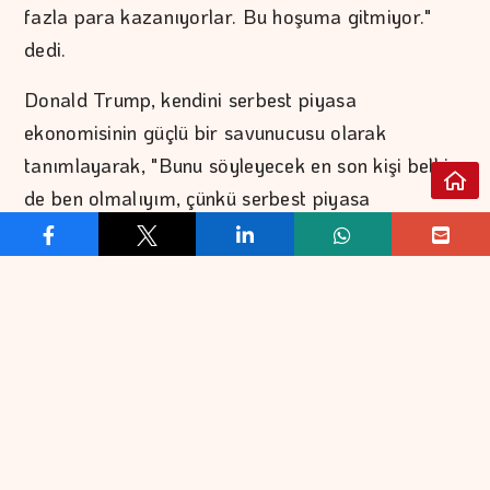
fazla para kazanıyorlar. Bu hoşuma gitmiyor."
dedi.
Donald Trump, kendini serbest piyasa
ekonomisinin güçlü bir savunucusu olarak
tanımlayarak, "Bunu söyleyecek en son kişi belki
de ben olmalıyım, çünkü serbest piyasa
ekonomisinin büyük bir savunucusuyum." ifadesini
kullandı.
İran ile gerilim sona erdiğinde petrol fiyatlarının
adeta dibe vuracağını savunan Trump,
ExxonMobil ve Chevron'un çok fazla para
kazandığını dile getirdi.
Trump, "Bir şirketin, bir önceki yıla göre 12 kat