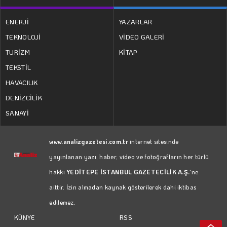
ENERJİ
YAZARLAR
TEKNOLOJİ
VİDEO GALERİ
TURİZM
KİTAP
TEKSTİL
HAVACILIK
DENİZCİLİK
SANAYİ
www.analizgazetesi.com.tr
internet sitesinde
yayınlanan yazı, haber, video ve fotoğrafların her türlü
hakkı
YEDİTEPE İSTANBUL GAZETECİLİK A.Ş.
'ne
aittir. İzin almadan kaynak gösterilerek dahi iktibas
edilemez.
RSS
KÜNYE