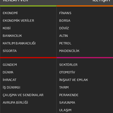
EKONOMİ
FİNANS
EKONOMİK VERİLER
BORSA
KOBİ
DÖVİZ
BANKACILIK
ALTIN
KATILIM BANKACILIĞI
PETROL
SİGORTA
MADENCİLİK
GÜNDEM
SEKTÖRLER
DÜNYA
OTOMOTİV
İHRACAT
İNŞAAT VE EMLAK
İŞ DÜNYASI
TARIM
ÇALIŞMA VE SENDİKALAR
PERAKENDE
AVRUPA BİRLİĞİ
SAVUNMA
ULAŞIM