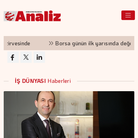
rvesinde
Borsa günün ilk yarısında değer kaybe
İŞ DÜNYASI
Haberleri