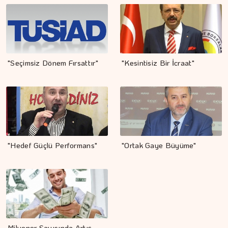
"Seçimsiz Dönem Fırsattır"
"Kesintisiz Bir İcraat"
"Hedef Güçlü Performans"
"Ortak Gaye Büyüme"
Milyoner Sayısında Artış