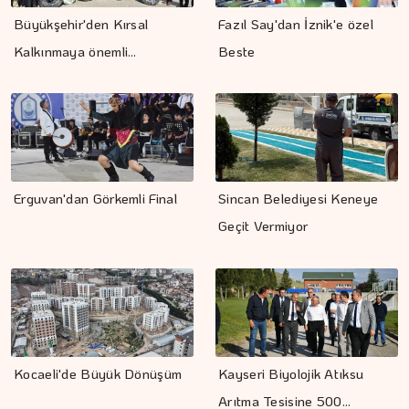
Büyükşehir'den Kırsal
Fazıl Say'dan İznik'e özel
Kalkınmaya önemli…
Beste
Erguvan'dan Görkemli Final
Sincan Belediyesi Keneye
Geçit Vermiyor
Kocaeli'de Büyük Dönüşüm
Kayseri Biyolojik Atıksu
Arıtma Tesisine 500…