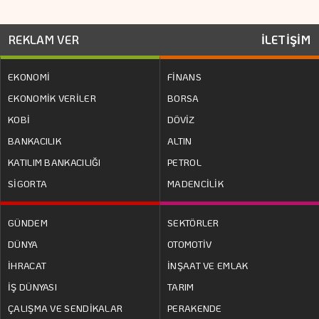
REKLAM VER
İLETİŞİM
EKONOMİ
FİNANS
EKONOMİK VERİLER
BORSA
KOBİ
DÖVİZ
BANKACILIK
ALTIN
KATILIM BANKACILIĞI
PETROL
SİGORTA
MADENCİLİK
GÜNDEM
SEKTÖRLER
DÜNYA
OTOMOTİV
İHRACAT
İNŞAAT VE EMLAK
İŞ DÜNYASI
TARIM
ÇALIŞMA VE SENDİKALAR
PERAKENDE