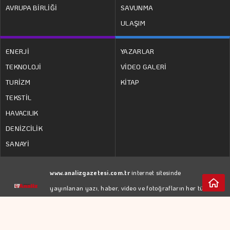
AVRUPA BİRLİĞİ
SAVUNMA
ULAŞIM
ENERJİ
YAZARLAR
TEKNOLOJİ
VİDEO GALERİ
TURİZM
KİTAP
TEKSTİL
HAVACILIK
DENİZCİLİK
SANAYİ
www.analizgazetesi.com.tr
internet sitesinde
yayınlanan yazı, haber, video ve fotoğrafların her türlü
hakkı
YEDİTEPE İSTANBUL GAZETECİLİK A.Ş.
'ne
aittir. İzin almadan kaynak gösterilerek dahi iktibas